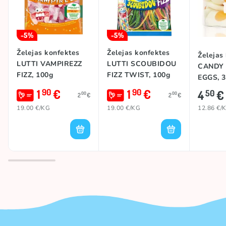
-5%
-5%
Želejas konfektes
Želejas konfektes
Želejas
LUTTI VAMPIREZZ
LUTTI SCOUBIDOU
CANDY 
FIZZ, 100g
FIZZ TWIST, 100g
EGGS, 
1
€
1
€
90
90
4
€
50
00
00
2
€
2
€
19.00 €/KG
19.00 €/KG
12.86 €/