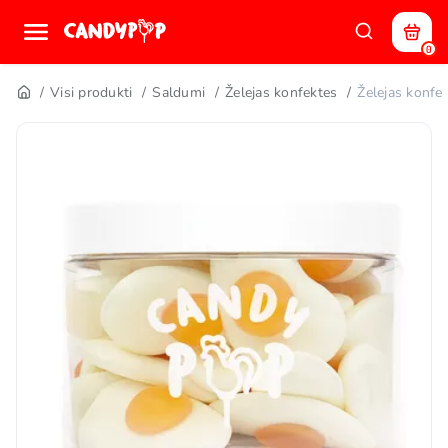
0
Visi produkti
Saldumi
Želejas konfektes
Želejas konf