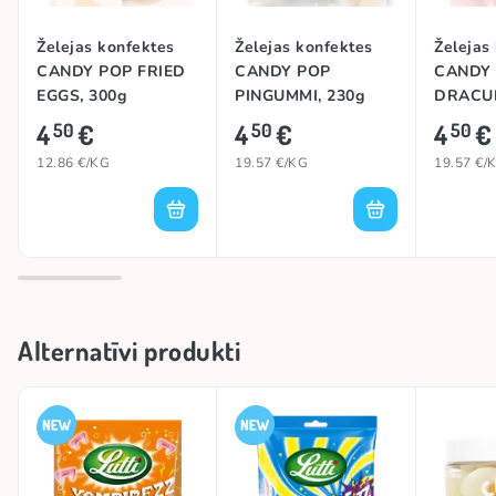
Želejas konfektes
Želejas konfektes
Želejas
CANDY POP FRIED
CANDY POP
CANDY
EGGS, 300g
PINGUMMI, 230g
DRACUL
4
€
4
€
4
€
50
50
50
12.86 €/KG
19.57 €/KG
19.57 €/
Alternatīvi produkti