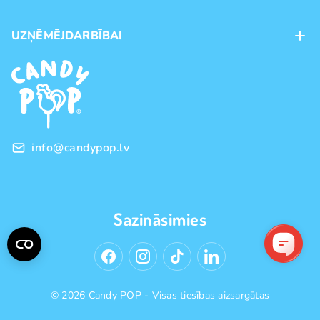
Veikali
Maksājumu veidi
UZŅĒMĒJDARBĪBAI
Piegāde
Preču zīmoli
Franšīze
Pirkšanas noteikumi
Vairumtirdzniecība
Privātuma politika
info@candypop.lv
Sazināsimies
© 2026 Candy POP - Visas tiesības aizsargātas