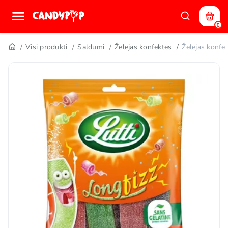
0
Visi produkti
Saldumi
Želejas konfektes
Želejas konf