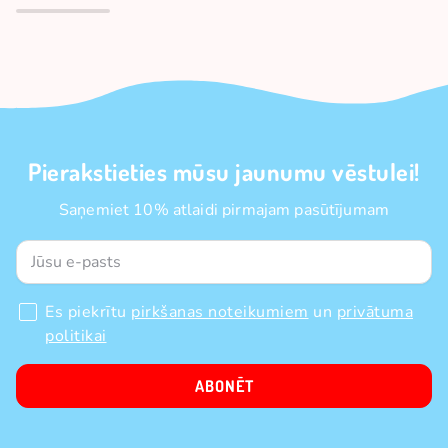
Pierakstieties mūsu jaunumu vēstulei!
Saņemiet 10% atlaidi pirmajam pasūtījumam
Es piekrītu
pirkšanas noteikumiem
un
privātuma
politikai
ABONĒT