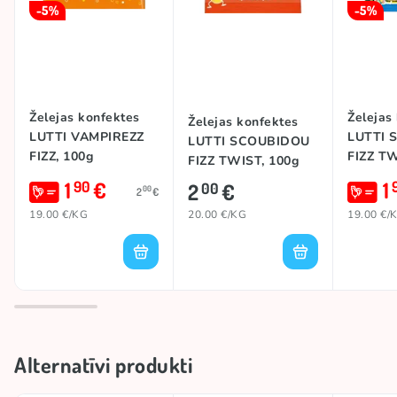
-5%
-5%
Želejas konfektes
Želejas
Želejas konfektes
LUTTI VAMPIREZZ
LUTTI 
LUTTI SCOUBIDOU
FIZZ, 100g
FIZZ TW
FIZZ TWIST, 100g
1
€
1
90
2
€
00
00
2
€
19.00 €/KG
20.00 €/KG
19.00 €/
Alternatīvi produkti