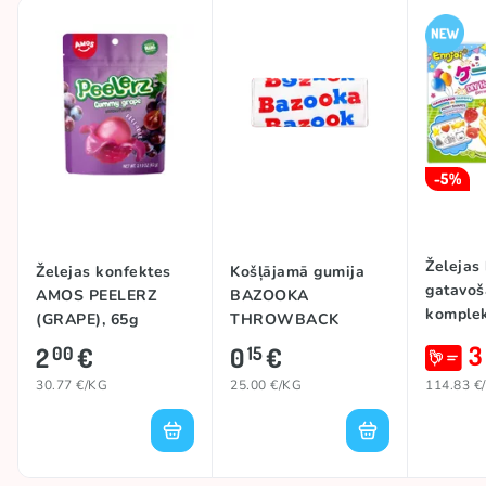
-5%
Želejas
Želejas konfektes
Košļājamā gumija
gatavoš
AMOS PEELERZ
BAZOOKA
komple
(GRAPE), 65g
THROWBACK
HANDM
ORIGINAL, 6g
3
2
€
0
€
00
15
CAKE, 
30.77 €/KG
25.00 €/KG
114.83 €