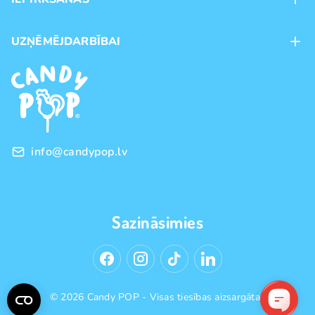
Veikali
Maksājumu veidi
UZŅĒMĒJDARBĪBAI
Piegāde
Preču zīmoli
Franšīze
Pirkšanas noteikumi
Vairumtirdzniecība
Privātuma politika
info@candypop.lv
Sazināsimies
© 2026 Candy POP - Visas tiesības aizsargātas