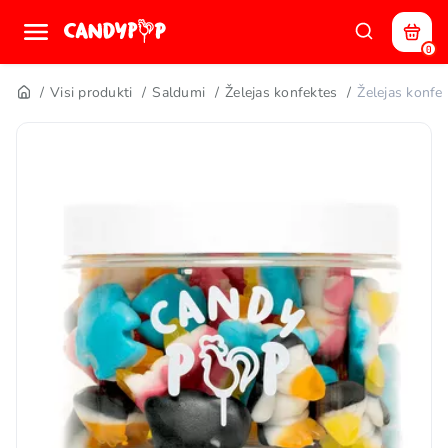
0
Visi produkti
Saldumi
Želejas konfektes
Želejas konf