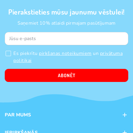
Pierakstieties mūsu jaunumu vēstulei!
Saņemiet 10% atlaidi pirmajam pasūtījumam
Es piekrītu
pirkšanas noteikumiem
un
privātuma
politikai
ABONĒT
PAR MUMS
Kontakti
IEPIRKŠANĀS