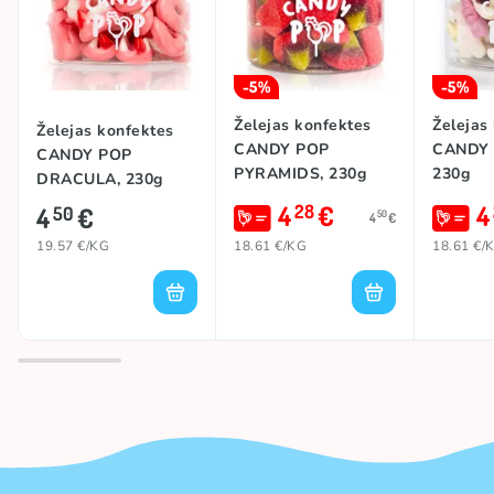
-5%
-5%
Želejas konfektes
Želejas
Želejas konfektes
CANDY POP
CANDY
CANDY POP
PYRAMIDS, 230g
230g
DRACULA, 230g
4
€
4
28
4
€
50
50
4
€
19.57 €/KG
18.61 €/KG
18.61 €/