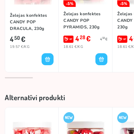
-5%
-5%
Želejas konfektes
Želejas
Želejas konfektes
CANDY POP
CANDY
CANDY POP
PYRAMIDS, 230g
230g
DRACULA, 230g
4
€
4
28
4
€
50
50
4
€
19.57 €/KG
18.61 €/KG
18.61 €/
Alternatīvi produkti