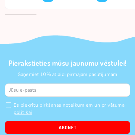
Pierakstieties mūsu jaunumu vēstulei!
Saņemiet 10% atlaidi pirmajam pasūtījumam
Es piekrītu
pirkšanas noteikumiem
un
privātuma
politikai
ABONĒT