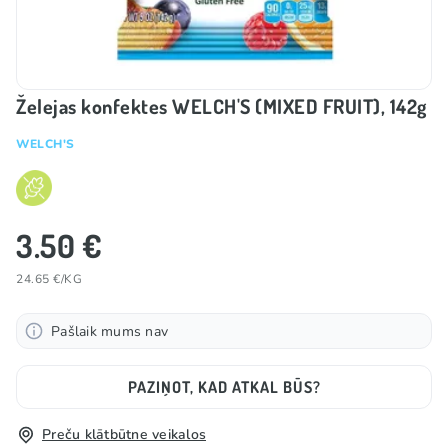
Želejas konfektes WELCH'S (MIXED FRUIT), 142g
WELCH'S
3.50 €
24.65 €/KG
Pašlaik mums nav
PAZIŅOT, KAD ATKAL BŪS?
Preču klātbūtne veikalos