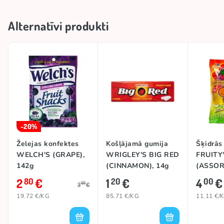
Alternatīvi produkti
-20%
Želejas konfektes
Košļājamā gumija
Šķidrās
WELCH'S (GRAPE),
WRIGLEY'S BIG RED
FRUITY
142g
(CINNAMON), 14g
(ASSOR
2
€
1
€
4
€
80
20
00
50
3
€
19.72 €/KG
85.71 €/KG
11.11 €/