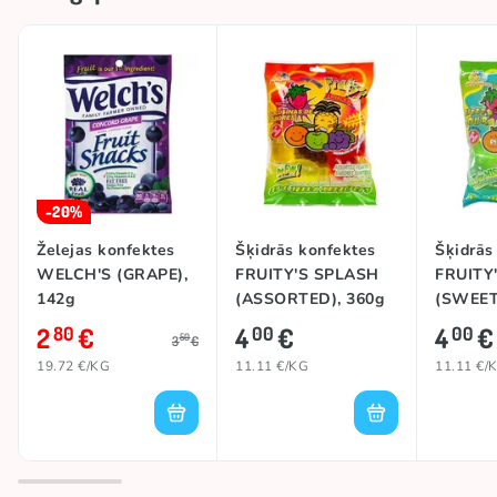
Izcelsmes valsts
ASV
Zīmols
WELCH'S
-20%
Želejas konfektes
Šķidrās konfektes
Šķidrās
WELCH'S (GRAPE),
FRUITY'S SPLASH
FRUITY
142g
(ASSORTED), 360g
(SWEET
ASSORT
2
€
4
€
4
€
80
00
00
50
3
€
19.72 €/KG
11.11 €/KG
11.11 €/