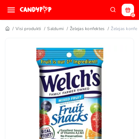
0
Visi produkti
Saldumi
Želejas konfektes
Želejas konf