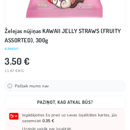
Želejas nūjiņas KAWAII JELLY STRAWS (FRUITY
ASSORTED), 300g
KAWAII
3.50 €
11.67 €/KG
Pašlaik mums nav
PAZIŅOT, KAD ATKAL BŪS?
Iegādājoties šo preci uz savas lojalitātes kartes, jūs
saņemsiet
0.35 €
Uzzināt vairāk par lojalitāti