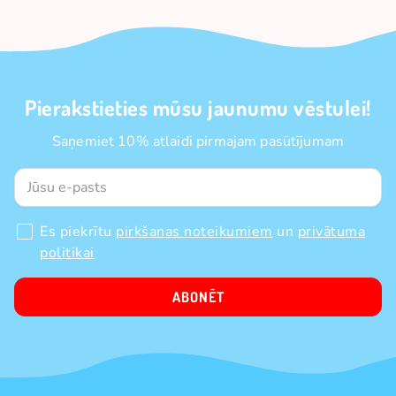
Pierakstieties mūsu jaunumu vēstulei!
Saņemiet 10% atlaidi pirmajam pasūtījumam
Es piekrītu
pirkšanas noteikumiem
un
privātuma
politikai
ABONĒT