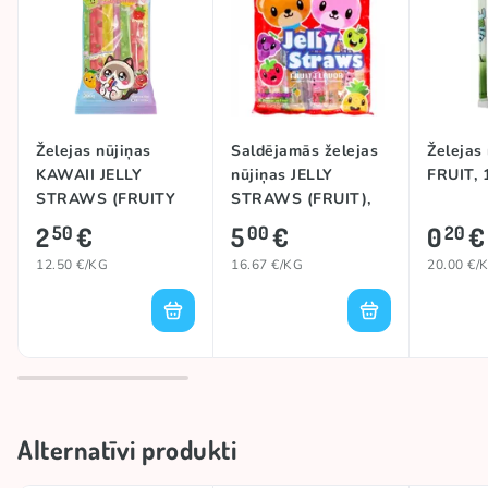
Izcelsmes valsts
Dienvidkoreja
Zīmols
KAWAII
Želejas nūjiņas
Saldējamās želejas
Želejas
KAWAII JELLY
nūjiņas JELLY
FRUIT, 
STRAWS (FRUITY
STRAWS (FRUIT),
ASSORTED), 200g
300g
2
€
5
€
0
€
50
00
20
12.50 €/KG
16.67 €/KG
20.00 €/
Alternatīvi produkti