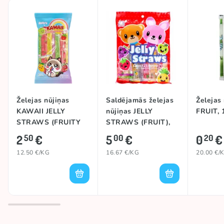
Želejas nūjiņas
Saldējamās želejas
Želejas
KAWAII JELLY
nūjiņas JELLY
FRUIT, 
STRAWS (FRUITY
STRAWS (FRUIT),
ASSORTED), 200g
300g
2
€
5
€
0
€
50
00
20
12.50 €/KG
16.67 €/KG
20.00 €/