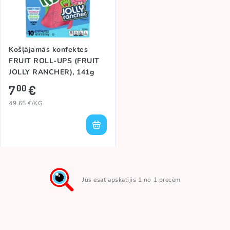
Košļājamās konfektes
FRUIT ROLL-UPS (FRUIT
JOLLY RANCHER), 141g
7
€
00
49.65 €/KG
Jūs esat apskatījis 1 no 1 precēm