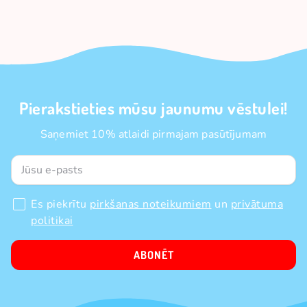
Pierakstieties mūsu jaunumu vēstulei!
Saņemiet 10% atlaidi pirmajam pasūtījumam
Es piekrītu
pirkšanas noteikumiem
un
privātuma
politikai
ABONĒT