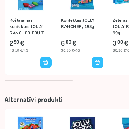
Košļājamās
Konfektes JOLLY
Želejas
konfektes JOLLY
RANCHER, 198g
JOLLY 
RANCHER FRUIT
99g
CHEWS
2
€
6
€
3
€
50
00
00
(ORIGINAL), 58g
43.10 €/KG
30.30 €/KG
30.30 €/
Alternatīvi produkti