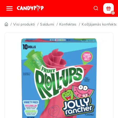
0
Visi produkti
Saldumi
Konfektes
Košļājamās konfekte