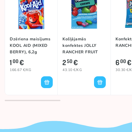
Dzēriena maisījums
Košļājamās
Konfekt
KOOL AID (MIXED
konfektes JOLLY
RANCHE
BERRY), 6,2g
RANCHER FRUIT
CHEWS (ORIGINAL),
1
€
2
€
6
€
00
50
00
58g
166.67 €/KG
43.10 €/KG
30.30 €/