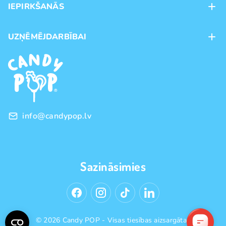
IEPIRKŠANĀS
Veikali
Maksājumu veidi
UZŅĒMĒJDARBĪBAI
Piegāde
Preču zīmoli
Franšīze
Pirkšanas noteikumi
Vairumtirdzniecība
Privātuma politika
info@candypop.lv
Sazināsimies
© 2026 Candy POP - Visas tiesības aizsargātas