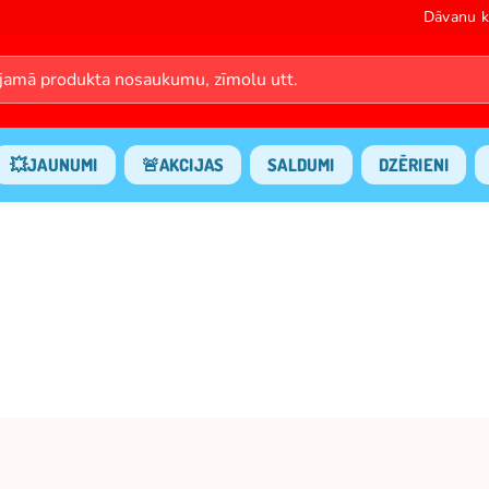
Dāvanu k
💥JAUNUMI
🚨AKCIJAS
SALDUMI
DZĒRIENI