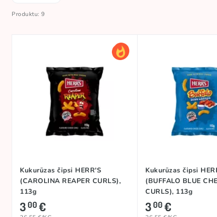
Produktu: 9
Kukurūzas čipsi HERR'S
Kukurūzas čipsi HER
(CAROLINA REAPER CURLS),
(BUFFALO BLUE CH
113g
CURLS), 113g
3
€
3
€
00
00