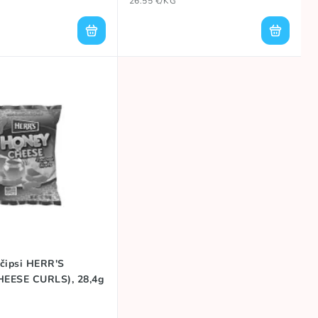
26.55 €/KG
čipsi HERR'S
EESE CURLS), 28,4g