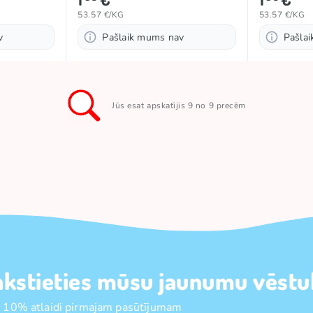
53.57 €/KG
53.57 €/KG
v
Pašlaik mums nav
Pašla
Jūs esat apskatījis 9 no 9 precēm
akstieties mūsu jaunumu vēstul
 10% atlaidi pirmajam pasūtījumam