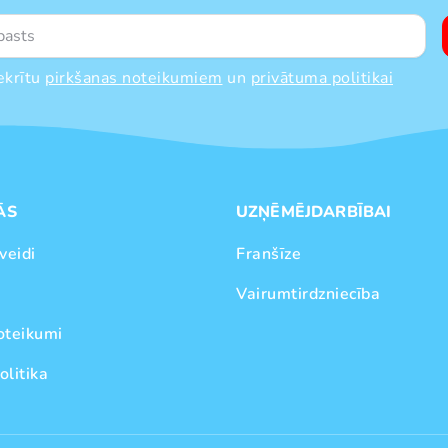
ekrītu
pirkšanas noteikumiem
un
privātuma politikai
ĀS
UZŅĒMĒJDARBĪBAI
veidi
Franšīze
Vairumtirdzniecība
oteikumi
olitika