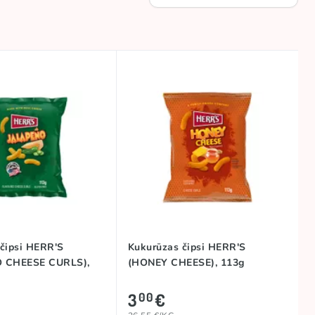
čipsi HERR'S
Kukurūzas čipsi HERR'S
 CHEESE CURLS),
(HONEY CHEESE), 113g
3
€
00