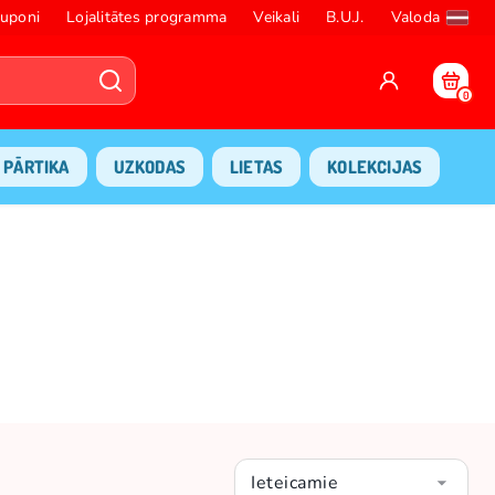
uponi
Lojalitātes programma
Veikali
B.U.J.
Valoda
0
PĀRTIKA
UZKODAS
LIETAS
KOLEKCIJAS
Ieteicamie