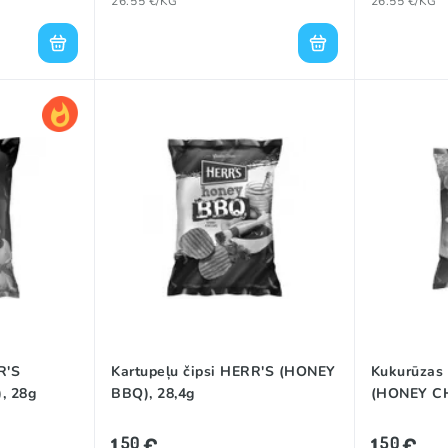
26.55 €/KG
26.55 €/KG
R'S
Kartupeļu čipsi HERR'S (HONEY
Kukurūzas 
, 28g
BBQ), 28,4g
(HONEY CH
1
€
1
€
50
50