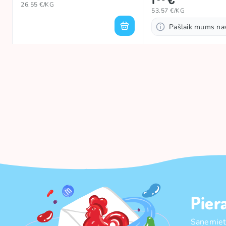
26.55 €/KG
53.57 €/KG
Pašlaik mums na
Pier
Saņemiet