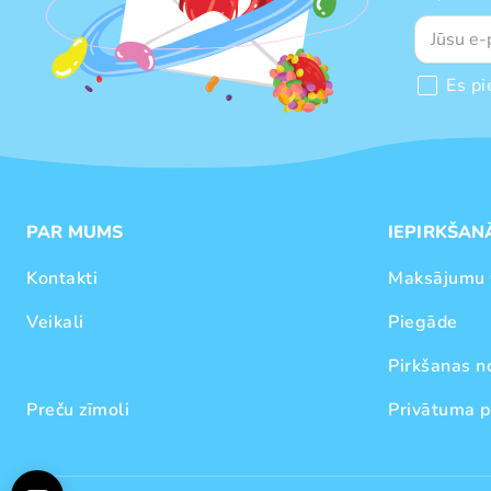
Es pi
PAR MUMS
IEPIRKŠAN
Kontakti
Maksājumu 
Veikali
Piegāde
Pirkšanas n
Preču zīmoli
Privātuma p