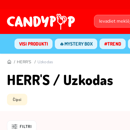
VISI PRODUKTI
🔥MYSTERY BOX
#TREND
HERR'S
Uzkodas
HERR'S / Uzkodas
Čipsi
FILTRI