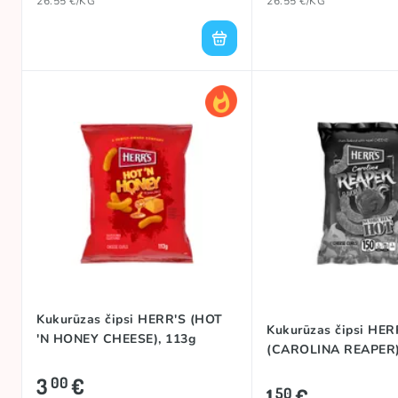
26.55 €/KG
26.55 €/KG
Kukurūzas čipsi HERR'S (HOT
Kukurūzas čipsi HER
'N HONEY CHEESE), 113g
(CAROLINA REAPER)
3
€
00
1
€
50