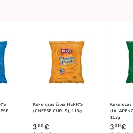
R'S
Kukurūzas čipsi HERR'S
Kukurūzas 
EESE
(CHEESE CURLS), 113g
(JALAPENO
113g
3
€
3
€
00
00