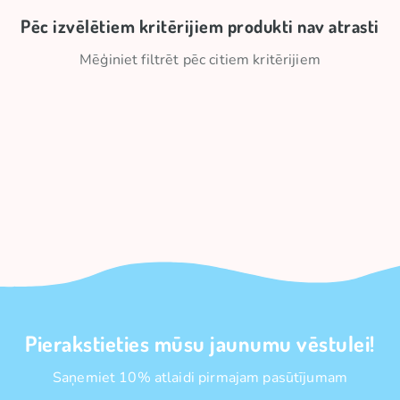
Pēc izvēlētiem kritērijiem produkti nav atrasti
Mēģiniet filtrēt pēc citiem kritērijiem
Pierakstieties mūsu jaunumu vēstulei!
Saņemiet 10% atlaidi pirmajam pasūtījumam