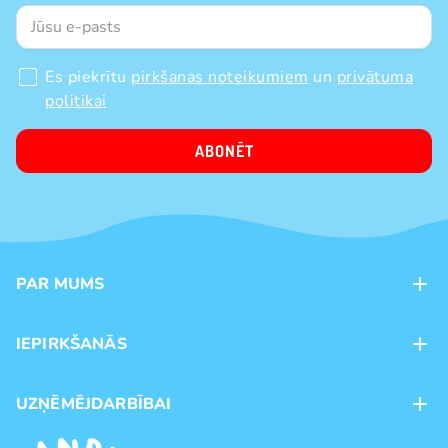
Es piekrītu
pirkšanas noteikumiem
un
privātuma
politikai
ABONĒT
PAR MUMS
Kontakti
IEPIRKŠANĀS
Veikali
Maksājumu veidi
UZŅĒMĒJDARBĪBAI
Piegāde
Preču zīmoli
Franšīze
Pirkšanas noteikumi