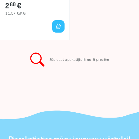
2
€
80
11.57 €/KG
Jūs esat apskatījis 5 no 5 precēm
Pierakstieties mūsu jaunumu vēstulei!