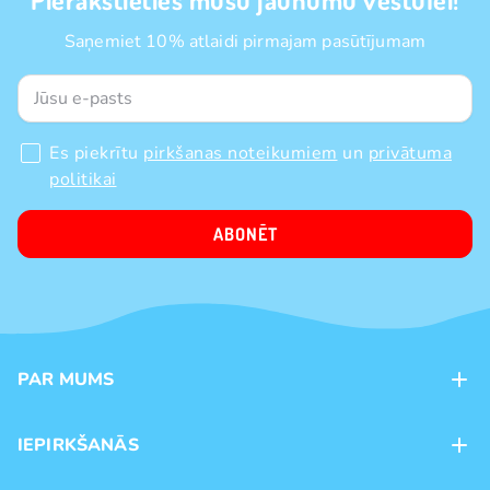
Saņemiet 10% atlaidi pirmajam pasūtījumam
Es piekrītu
pirkšanas noteikumiem
un
privātuma
politikai
ABONĒT
PAR MUMS
Kontakti
IEPIRKŠANĀS
Veikali
Maksājumu veidi