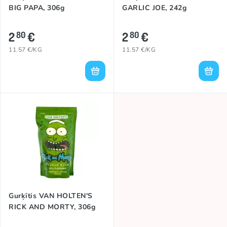
BIG PAPA, 306g
GARLIC JOE, 242g
2
€
2
€
80
80
11.57 €/KG
11.57 €/KG
Gurķītis VAN HOLTEN'S
RICK AND MORTY, 306g