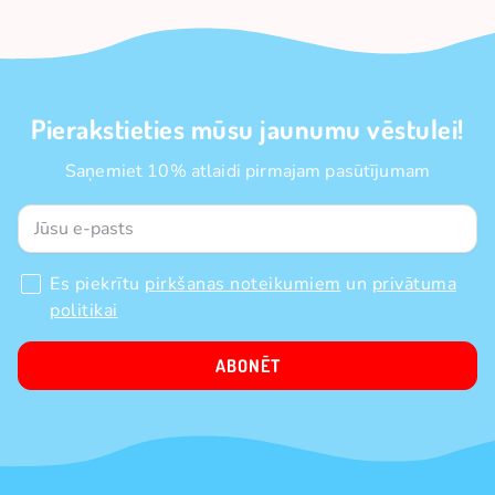
Pierakstieties mūsu jaunumu vēstulei!
Saņemiet 10% atlaidi pirmajam pasūtījumam
Es piekrītu
pirkšanas noteikumiem
un
privātuma
politikai
ABONĒT