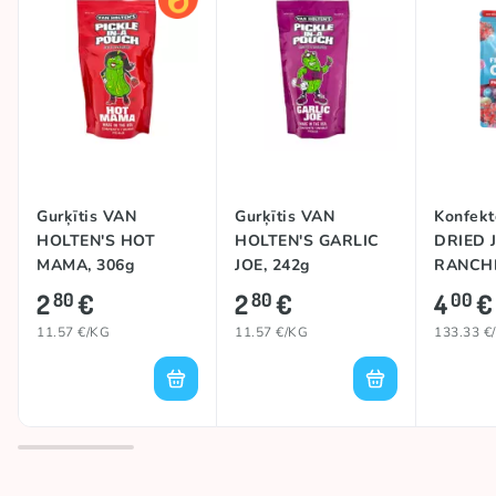
Gurķītis VAN
Gurķītis VAN
Konfekt
HOLTEN'S HOT
HOLTEN'S GARLIC
DRIED 
MAMA, 306g
JOE, 242g
RANCHE
2
€
2
€
4
€
80
80
00
11.57 €/KG
11.57 €/KG
133.33 €