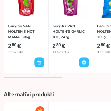
Gurķītis VAN
Gurķītis VAN
Lēcu či
HOLTEN'S HOT
HOLTEN'S GARLIC
HOLTEN
MAMA, 306g
JOE, 242g
100g
2
€
2
€
2
€
80
80
80
11.57 €/KG
11.57 €/KG
3.11 €/K
Alternatīvi produkti