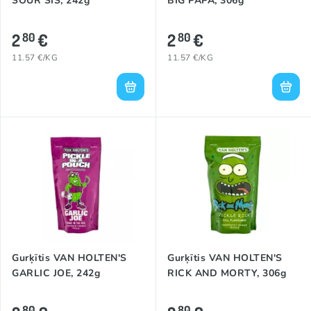
SOUR SIS, 242g
BIG PAPA, 306g
2
€
2
€
80
80
11.57 €/KG
11.57 €/KG
Gurķītis VAN HOLTEN'S
Gurķītis VAN HOLTEN'S
GARLIC JOE, 242g
RICK AND MORTY, 306g
80
80