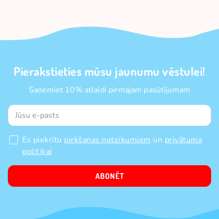
Pierakstieties mūsu jaunumu vēstulei!
Saņemiet 10% atlaidi pirmajam pasūtījumam
Es piekrītu
pirkšanas noteikumiem
un
privātuma
politikai
ABONĒT