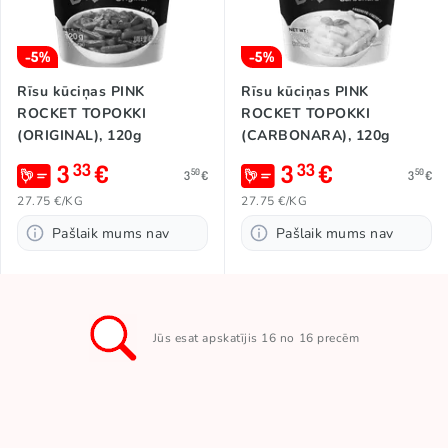
-5%
-5%
Rīsu kūciņas PINK
Rīsu kūciņas PINK
ROCKET TOPOKKI
ROCKET TOPOKKI
(ORIGINAL), 120g
(CARBONARA), 120g
3
€
3
€
33
33
50
50
3
€
3
€
27.75 €/KG
27.75 €/KG
Pašlaik mums nav
Pašlaik mums nav
Jūs esat apskatījis 16 no 16 precēm