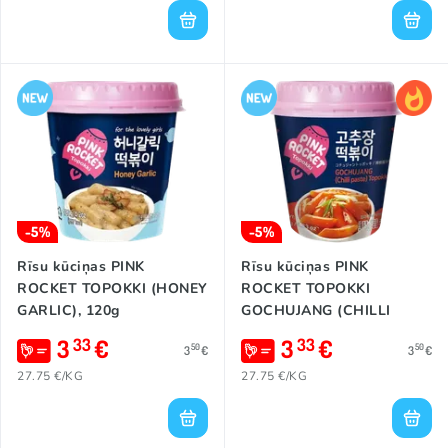
-5%
-5%
Rīsu kūciņas PINK
Rīsu kūciņas PINK
ROCKET TOPOKKI (HONEY
ROCKET TOPOKKI
GARLIC), 120g
GOCHUJANG (CHILLI
PASTE), 120g
3
€
3
€
33
33
50
50
3
€
3
€
27.75 €/KG
27.75 €/KG