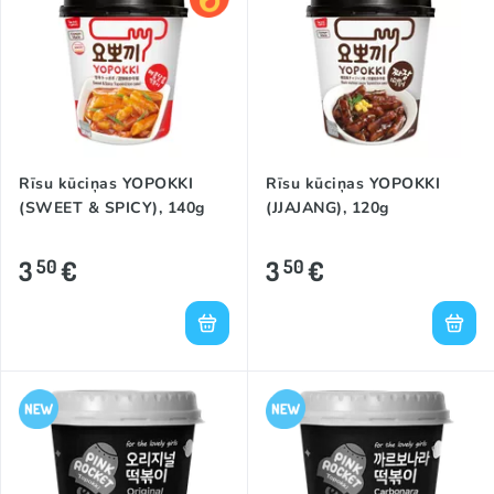
Rīsu kūciņas YOPOKKI
Rīsu kūciņas YOPOKKI
(SWEET & SPICY), 140g
(JJAJANG), 120g
3
€
3
€
50
50