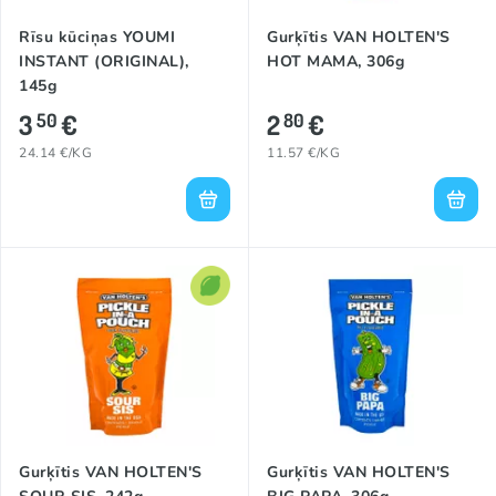
Rīsu kūciņas YOUMI
Gurķītis VAN HOLTEN'S
INSTANT (ORIGINAL),
HOT MAMA, 306g
145g
3
€
2
€
50
80
24.14 €/KG
11.57 €/KG
Gurķītis VAN HOLTEN'S
Gurķītis VAN HOLTEN'S