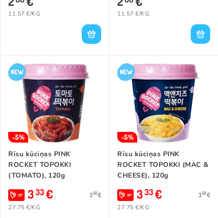
2
€
2
€
11.57 €/KG
11.57 €/KG
-5%
-5%
Rīsu kūciņas PINK
Rīsu kūciņas PINK
ROCKET TOPOKKI
ROCKET TOPOKKI (MAC &
(TOMATO), 120g
CHEESE), 120g
3
€
3
€
33
33
50
50
3
€
3
€
27.75 €/KG
27.75 €/KG