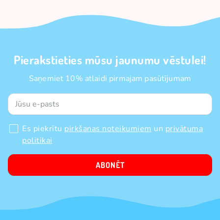
Pierakstieties mūsu jaunumu vēstulei!
Saņemiet 10% atlaidi pirmajam pasūtījumam
Es piekrītu
pirkšanas noteikumiem
un
privātuma
politikai
ABONĒT