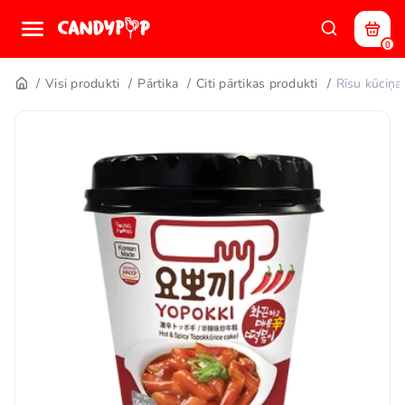
0
Visi produkti
Pārtika
Citi pārtikas produkti
Rīsu kūciņ