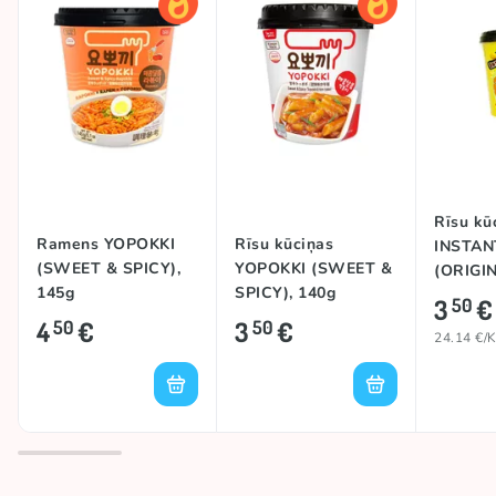
Rīsu kū
Ramens YOPOKKI
Rīsu kūciņas
INSTAN
(SWEET & SPICY),
YOPOKKI (SWEET &
(ORIGIN
145g
SPICY), 140g
3
€
50
4
€
3
€
50
50
24.14 €/