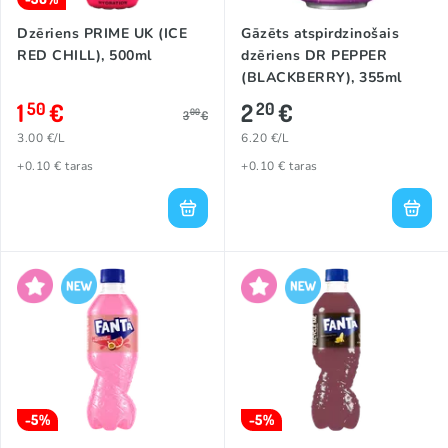
Dzēriens PRIME UK (ICE
Gāzēts atspirdzinošais
RED CHILL), 500ml
dzēriens DR PEPPER
(BLACKBERRY), 355ml
1
€
2
€
50
20
00
3
€
3.00 €/L
6.20 €/L
+0.10 € taras
+0.10 € taras
-5%
-5%