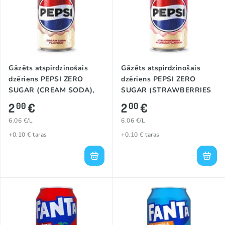
Gāzēts atspirdzinošais
Gāzēts atspirdzinošais
dzēriens PEPSI ZERO
dzēriens PEPSI ZERO
SUGAR (CREAM SODA),
SUGAR (STRAWBERRIES
330ml
'N CREAM), 330ml
2
€
2
€
00
00
6.06 €/L
6.06 €/L
+0.10 € taras
+0.10 € taras