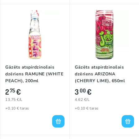
Gāzēts atspirdzinošais
Gāzēts atspirdzinošais
dzēriens RAMUNE (WHITE
dzēriens ARIZONA
PEACH), 200ml
(CHERRY LIME), 650ml
2
€
3
€
75
00
13.75 €/L
4.62 €/L
+0.10 € taras
+0.10 € taras