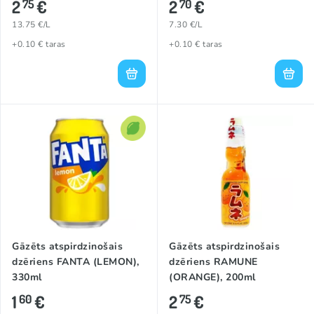
2
€
2
€
75
70
13.75 €/L
7.30 €/L
+0.10 € taras
+0.10 € taras
Gāzēts atspirdzinošais
Gāzēts atspirdzinošais
dzēriens FANTA (LEMON),
dzēriens RAMUNE
330ml
(ORANGE), 200ml
1
€
2
€
60
75