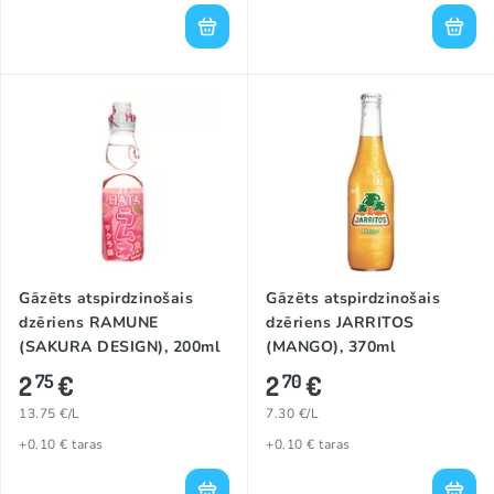
Gāzēts atspirdzinošais
Gāzēts atspirdzinošais
dzēriens RAMUNE
dzēriens JARRITOS
(SAKURA DESIGN), 200ml
(MANGO), 370ml
2
€
2
€
75
70
13.75 €/L
7.30 €/L
+0.10 € taras
+0.10 € taras