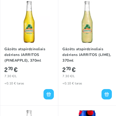
Gāzēts atspirdzinošais
Gāzēts atspirdzinošais
dzēriens JARRITOS
dzēriens JARRITOS (LIME),
(PINEAPPLE), 370ml
370ml
2
€
2
€
70
70
7.30 €/L
7.30 €/L
+0.10 € taras
+0.10 € taras