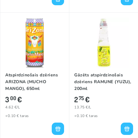
Atspirdzinošais dzēriens
Gāzēts atspirdzinošais
ARIZONA (MUCHO
dzēriens RAMUNE (YUZU),
MANGO), 650ml
200ml
3
€
2
€
00
75
4.62 €/L
13.75 €/L
+0.10 € taras
+0.10 € taras