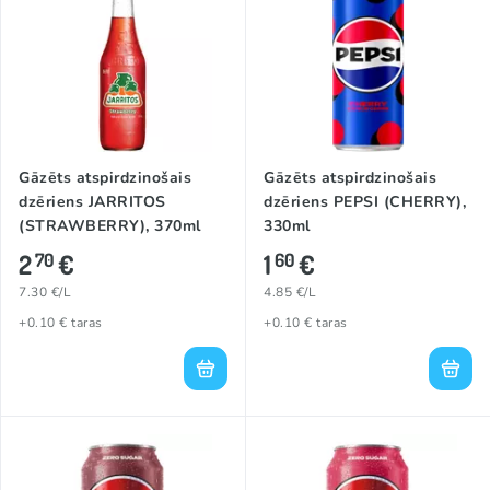
Gāzēts atspirdzinošais
Gāzēts atspirdzinošais
dzēriens JARRITOS
dzēriens PEPSI (CHERRY),
(STRAWBERRY), 370ml
330ml
2
€
1
€
70
60
7.30 €/L
4.85 €/L
+0.10 € taras
+0.10 € taras