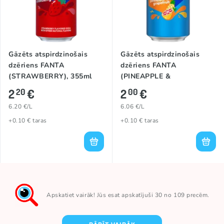
Gāzēts atspirdzinošais
Gāzēts atspirdzinošais
dzēriens FANTA
dzēriens FANTA
(STRAWBERRY), 355ml
(PINEAPPLE &
GRAPEFRUIT), 330ml
2
€
2
€
20
00
6.20 €/L
6.06 €/L
+0.10 € taras
+0.10 € taras
Apskatiet vairāk! Jūs esat apskatījuši 30 no 109 precēm.