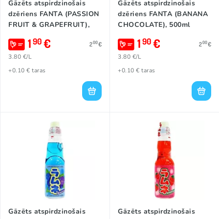
Gāzēts atspirdzinošais
Gāzēts atspirdzinošais
dzēriens FANTA (PASSION
dzēriens FANTA (BANANA
FRUIT & GRAPEFRUIT),
CHOCOLATE), 500ml
500ml
1
€
1
€
90
90
00
00
2
€
2
€
3.80 €/L
3.80 €/L
+0.10 € taras
+0.10 € taras
Gāzēts atspirdzinošais
Gāzēts atspirdzinošais