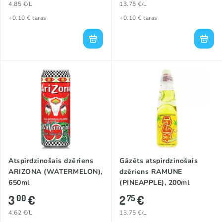
4.85 €/L
13.75 €/L
+0.10 € taras
+0.10 € taras
Atspirdzinošais dzēriens
Gāzēts atspirdzinošais
ARIZONA (WATERMELON),
dzēriens RAMUNE
650ml
(PINEAPPLE), 200ml
3
€
2
€
00
75
4.62 €/L
13.75 €/L