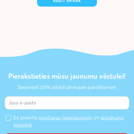
RĀDĪT VAIRĀK
Pierakstieties mūsu jaunumu vēstulei!
Saņemiet 10% atlaidi pirmajam pasūtījumam
Es piekrītu
pirkšanas noteikumiem
un
privātuma
politikai