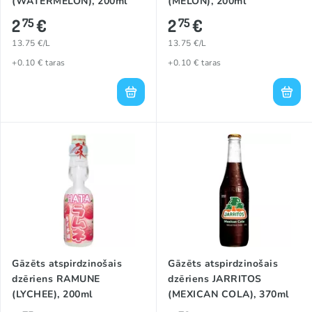
(WATERMELON), 200ml
(MELON), 200ml
2
€
2
€
75
75
13.75 €/L
13.75 €/L
+0.10 € taras
+0.10 € taras
Gāzēts atspirdzinošais
Gāzēts atspirdzinošais
dzēriens RAMUNE
dzēriens JARRITOS
(LYCHEE), 200ml
(MEXICAN COLA), 370ml