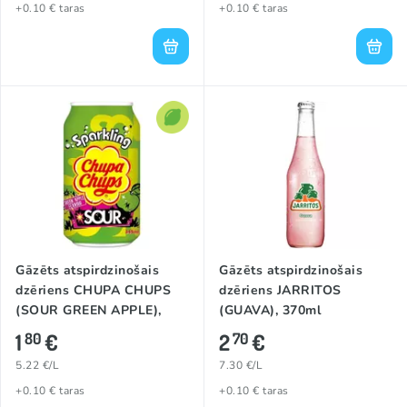
+0.10 € taras
+0.10 € taras
Gāzēts atspirdzinošais
Gāzēts atspirdzinošais
dzēriens CHUPA CHUPS
dzēriens JARRITOS
(SOUR GREEN APPLE),
(GUAVA), 370ml
345ml
1
€
2
€
80
70
5.22 €/L
7.30 €/L
+0.10 € taras
+0.10 € taras