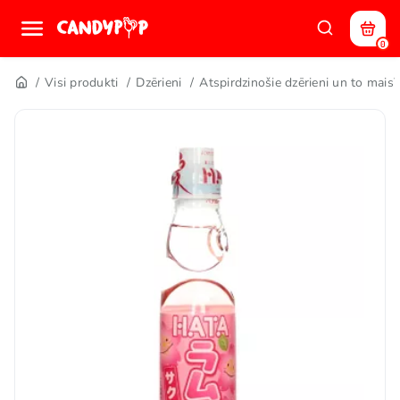
0
Visi produkti
Dzērieni
Atspirdzinošie dzērieni un to maisī