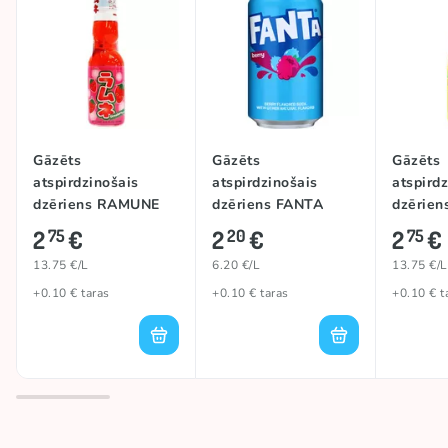
Gāzēts
Gāzēts
Gāzēts
atspirdzinošais
atspirdzinošais
atspird
dzēriens RAMUNE
dzēriens FANTA
dzērie
(STRAWBERRY),
(BERRY), 355ml
(PINEAP
2
€
2
€
2
€
75
20
75
200ml
13.75 €/L
6.20 €/L
13.75 €/L
+0.10 € taras
+0.10 € taras
+0.10 € t