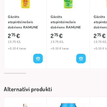
Gāzēts
Gāzēts
Gāzēts
atspirdzinošais
atspirdzinošais
atspird
dzēriens RAMUNE
dzēriens RAMUNE
dzērie
(PINEAPPLE), 200ml
(MELON), 200ml
(ORANG
2
€
2
€
2
€
75
75
75
13.75 €/L
13.75 €/L
13.75 €/L
+0.10 € taras
+0.10 € taras
+0.10 € t
Alternatīvi produkti