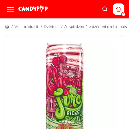
0
Visi produkti
Dzērieni
Atspirdzinošie dzērieni un to maisī