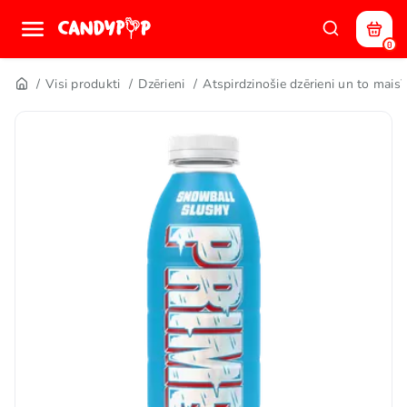
0
Visi produkti
Dzērieni
Atspirdzinošie dzērieni un to maisī