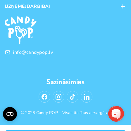
Maksājumu veidi
UZŅĒMĒJDARBĪBAI
Piegāde
Preču zīmoli
Franšīze
Pirkšanas noteikumi
Vairumtirdzniecība
Privātuma politika
info@candypop.lv
Sazināsimies
© 2026 Candy POP - Visas tiesības aizsargātas