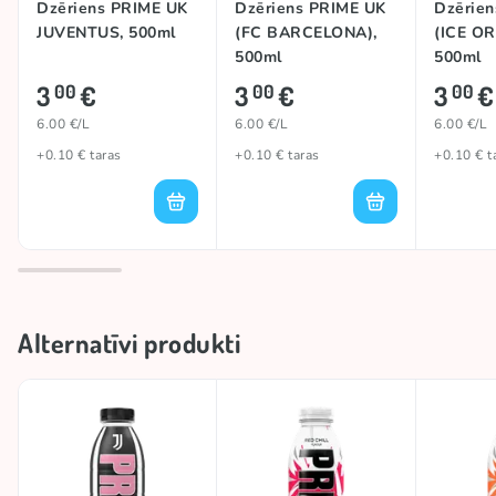
Dzēriens PRIME UK
Dzēriens PRIME UK
Dzērie
JUVENTUS, 500ml
(FC BARCELONA),
(ICE O
500ml
500ml
3
€
3
€
3
€
00
00
00
6.00 €/L
6.00 €/L
6.00 €/L
+0.10 € taras
+0.10 € taras
+0.10 € t
Alternatīvi produkti