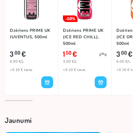
-50%
Dzēriens PRIME UK
Dzēriens PRIME UK
Dzērie
JUVENTUS, 500ml
(ICE RED CHILL),
(ICE O
500ml
500ml
3
€
1
€
3
€
00
50
00
00
3
€
6.00 €/L
3.00 €/L
6.00 €/L
+0.10 € taras
+0.10 € taras
+0.10 € t
Jaunumi