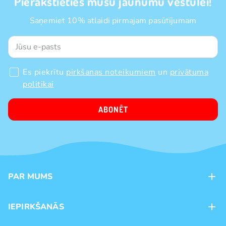
Pierakstieties mūsu jaunumu vēstulei!
Saņemiet 10% atlaidi pirmajam pasūtījumam
Es piekrītu
pirkšanas noteikumiem
un
privātuma
politikai
ABONĒT
PAR MUMS
Kontakti
IEPIRKŠANĀS
Veikali