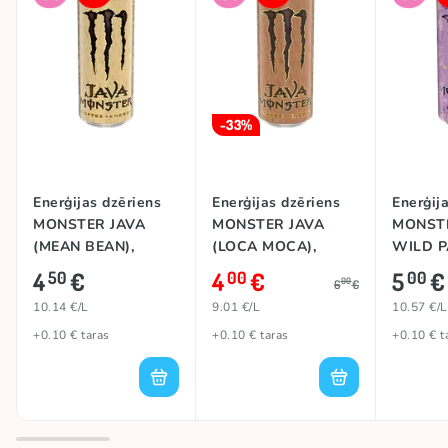
-33%
Enerģijas dzēriens
Enerģijas dzēriens
Enerģij
MONSTER JAVA
MONSTER JAVA
MONST
(MEAN BEAN),
(LOCA MOCA),
WILD P
444ml
444ml
473ml
4
€
4
€
5
€
50
00
00
00
6
€
10.14 €/L
9.01 €/L
10.57 €/L
+0.10 € taras
+0.10 € taras
+0.10 € t