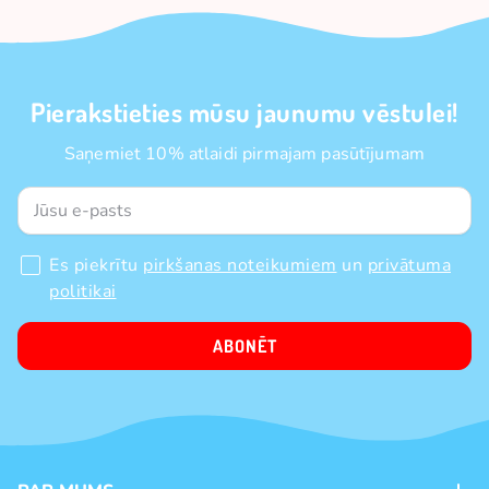
Pierakstieties mūsu jaunumu vēstulei!
Saņemiet 10% atlaidi pirmajam pasūtījumam
Es piekrītu
pirkšanas noteikumiem
un
privātuma
politikai
ABONĒT