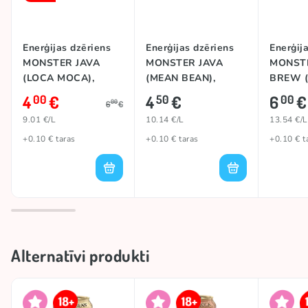
Enerģijas dzēriens
Enerģijas dzēriens
Enerģij
MONSTER JAVA
MONSTER JAVA
MONSTE
(LOCA MOCA),
(MEAN BEAN),
BREW 
444ml
444ml
MOCA),
4
€
4
€
6
€
00
50
00
00
6
€
9.01 €/L
10.14 €/L
13.54 €/L
+0.10 € taras
+0.10 € taras
+0.10 € t
Alternatīvi produkti