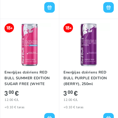
Enerģijas dzēriens RED
Enerģijas dzēriens RED
BULL SUMMER EDITION
BULL PURPLE EDITION
SUGAR FREE (WHITE
(BERRY), 250ml
PEACH), 250ml
3
€
3
€
00
00
12.00 €/L
12.00 €/L
+0.10 € taras
+0.10 € taras