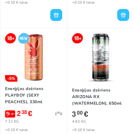
+0.10 € taras
+0.10 € taras
-5%
Enerģijas dzēriens
Enerģijas dzēriens
PLAYBOY (SEXY
ARIZONA RX
PEACHES), 330ml
(WATERMELON), 650ml
2
€
38
3
€
00
50
2
€
7.21 €/L
4.62 €/L
+0.10 € taras
+0.10 € taras