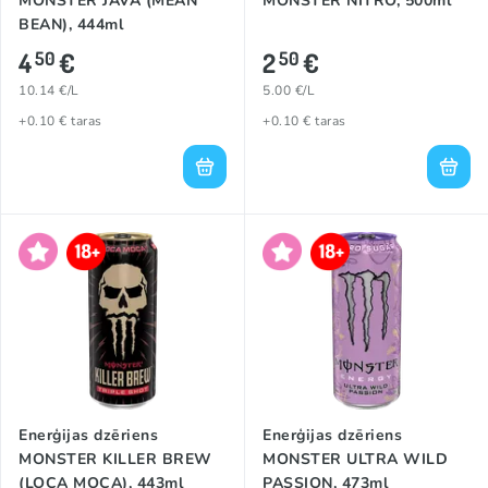
MONSTER JAVA (MEAN
MONSTER NITRO, 500ml
BEAN), 444ml
4
€
2
€
50
50
10.14 €/L
5.00 €/L
+0.10 € taras
+0.10 € taras
Enerģijas dzēriens
Enerģijas dzēriens
MONSTER KILLER BREW
MONSTER ULTRA WILD
(LOCA MOCA), 443ml
PASSION, 473ml