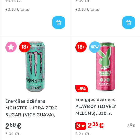
10.14 €/L
5.00 €/L
+0.10 € taras
+0.10 € taras
-5%
Enerģijas dzēriens
Enerģijas dzēriens
PLAYBOY (LOVELY
MONSTER ULTRA ZERO
MELONS), 330ml
SUGAR (VICE GUAVA),
500ml
2
€
38
2
€
50
50
2
€
5.00 €/L
7.21 €/L