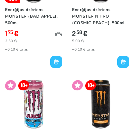
Enerģijas dzēriens
Enerģijas dzēriens
MONSTER (BAD APPLE),
MONSTER NITRO
500ml
(COSMIC PEACH), 500ml
1
€
2
€
75
50
50
2
€
3.50 €/L
5.00 €/L
+0.10 € taras
+0.10 € taras