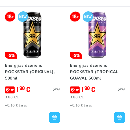
-5%
-5%
Enerģijas dzēriens
Enerģijas dzēriens
ROCKSTAR (ORIGINAL),
ROCKSTAR (TROPICAL
500ml
GUAVA), 500ml
1
€
1
€
90
90
00
00
2
€
2
€
3.80 €/L
3.80 €/L
+0.10 € taras
+0.10 € taras