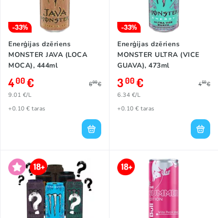
-33%
-33%
Enerģijas dzēriens
Enerģijas dzēriens
MONSTER JAVA (LOCA
MONSTER ULTRA (VICE
MOCA), 444ml
GUAVA), 473ml
4
€
3
€
00
00
00
50
6
€
4
€
9.01 €/L
6.34 €/L
+0.10 € taras
+0.10 € taras