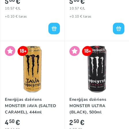
5
€
5
€
10.57 €/L
10.57 €/L
+0.10 € taras
+0.10 € taras
Enerģijas dzēriens
Enerģijas dzēriens
MONSTER JAVA (SALTED
MONSTER ULTRA
CARAMEL), 444ml
(BLACK), 500ml
4
€
2
€
50
50