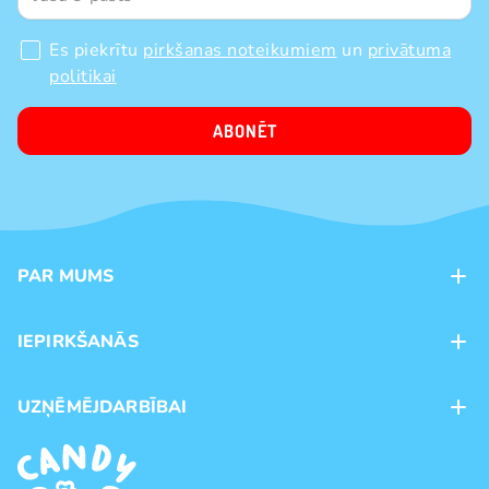
Es piekrītu
pirkšanas noteikumiem
un
privātuma
politikai
ABONĒT
PAR MUMS
Kontakti
IEPIRKŠANĀS
Veikali
Maksājumu veidi
UZŅĒMĒJDARBĪBAI
Piegāde
Preču zīmoli
Franšīze
Pirkšanas noteikumi
Vairumtirdzniecība
Privātuma politika