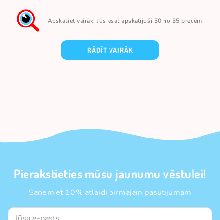
Apskatiet vairāk! Jūs esat apskatījuši 30 no 35 precēm.
RĀDĪT VAIRĀK
Pierakstieties mūsu jaunumu vēstulei!
Saņemiet 10% atlaidi pirmajam pasūtījumam