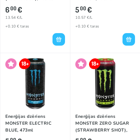
6
€
5
€
00
00
13.54 €/L
10.57 €/L
+0.10 € taras
+0.10 € taras
Enerģijas dzēriens
Enerģijas dzēriens
MONSTER ELECTRIC
MONSTER ZERO SUGAR
BLUE, 473ml
(STRAWBERRY SHOT),
473ml
00
00