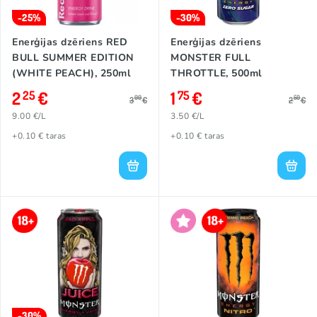
-25%
-30%
Enerģijas dzēriens RED
Enerģijas dzēriens
BULL SUMMER EDITION
MONSTER FULL
(WHITE PEACH), 250ml
THROTTLE, 500ml
2
€
1
€
25
75
00
50
3
€
2
€
9.00 €/L
3.50 €/L
+0.10 € taras
+0.10 € taras
-30%