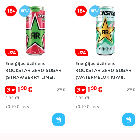
-5%
-5%
Enerģijas dzēriens
Enerģijas dzēriens
ROCKSTAR ZERO SUGAR
ROCKSTAR ZERO SUGAR
(STRAWBERRY LIME),
(WATERMELON KIWI),
500ml
500ml
1
€
1
€
90
90
00
00
2
€
2
€
3.80 €/L
3.80 €/L
+0.10 € taras
+0.10 € taras