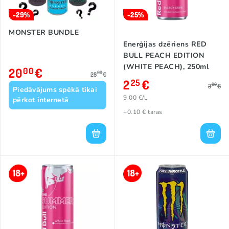
-29%
-25%
MONSTER BUNDLE
Enerģijas dzēriens RED
BULL PEACH EDITION
(WHITE PEACH), 250ml
20
€
00
00
28
€
2
€
25
00
3
€
Piedāvājums spēkā tikai
9.00 €/L
pērkot internetā
+0.10 € taras