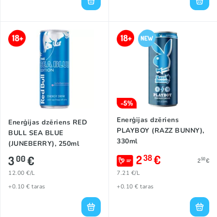
-5%
Enerģijas dzēriens
Enerģijas dzēriens RED
PLAYBOY (RAZZ BUNNY),
BULL SEA BLUE
330ml
(JUNEBERRY), 250ml
2
€
38
3
€
00
50
2
€
12.00 €/L
7.21 €/L
+0.10 € taras
+0.10 € taras