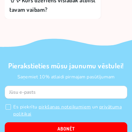
🥤✨ Kurš dzēriens vislabāk atbilst
tavam vaibam?
Pierakstieties mūsu jaunumu vēstulei!
Saņemiet 10% atlaidi pirmajam pasūtījumam
Es piekrītu
pirkšanas noteikumiem
un
privātuma
politikai
ABONĒT