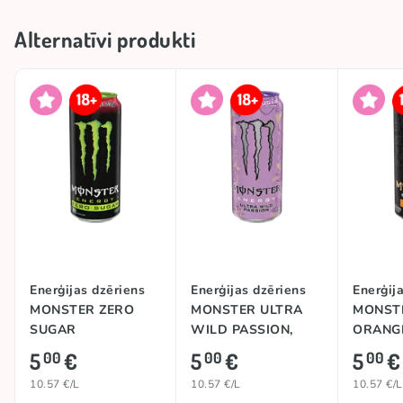
Alternatīvi produkti
Enerģijas dzēriens
Enerģijas dzēriens
Enerģij
MONSTER ZERO
MONSTER ULTRA
MONST
SUGAR
WILD PASSION,
ORANG
(STRAWBERRY
473ml
DREAMS
5
€
5
€
5
€
00
00
00
SHOT), 473ml
10.57 €/L
10.57 €/L
10.57 €/L