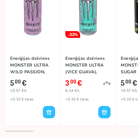
-33%
Enerģijas dzēriens
Enerģijas dzēriens
Enerģij
MONSTER ULTRA
MONSTER ULTRA
MONST
WILD PASSION,
(VICE GUAVA),
SUGAR
473ml
473ml
(STRA
5
€
3
€
5
€
00
00
00
50
4
€
SHOT),
10.57 €/L
6.34 €/L
10.57 €/L
+0.10 € taras
+0.10 € taras
+0.10 € t