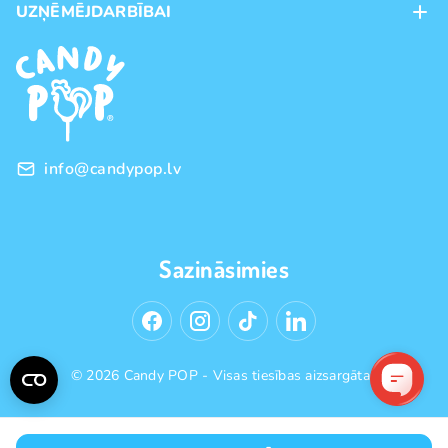
UZŅĒMĒJDARBĪBAI
Piegāde
Preču zīmoli
Franšīze
Pirkšanas noteikumi
Vairumtirdzniecība
Privātuma politika
info@candypop.lv
Sazināsimies
© 2026 Candy POP - Visas tiesības aizsargātas