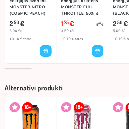
Enerģijas dzēriens
Enerģijas dzēriens
Enerģij
MONSTER NITRO
MONSTER FULL
MONST
(COSMIC PEACH),
THROTTLE, 500ml
(BLACK)
500ml
2
€
1
€
2
€
50
75
50
50
2
€
5.00 €/L
3.50 €/L
5.00 €/L
+0.10 € taras
+0.10 € taras
+0.10 € t
Alternatīvi produkti