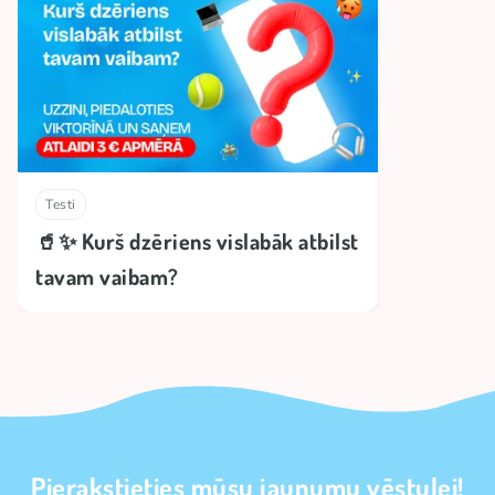
Testi
🥤✨ Kurš dzēriens vislabāk atbilst
tavam vaibam?
Pierakstieties mūsu jaunumu vēstulei!