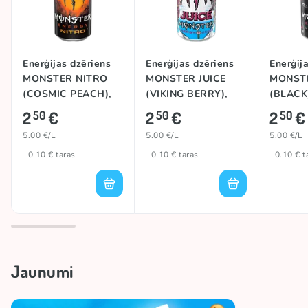
Enerģijas dzēriens
Enerģijas dzēriens
Enerģij
MONSTER NITRO
MONSTER JUICE
MONST
(COSMIC PEACH),
(VIKING BERRY),
(BLACK)
500ml
500ml
2
€
2
€
2
€
50
50
50
5.00 €/L
5.00 €/L
5.00 €/L
+0.10 € taras
+0.10 € taras
+0.10 € t
Jaunumi