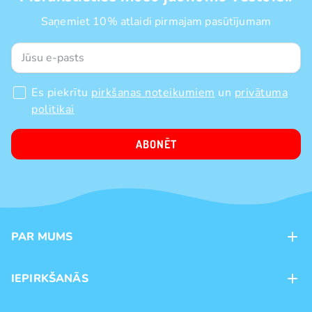
Saņemiet 10% atlaidi pirmajam pasūtījumam
Es piekrītu
pirkšanas noteikumiem
un
privātuma
politikai
ABONĒT
PAR MUMS
Kontakti
IEPIRKŠANĀS
Veikali
Maksājumu veidi