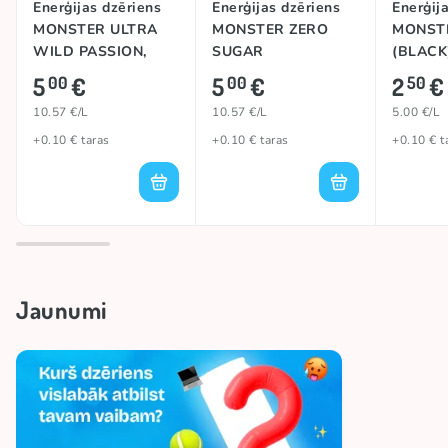
Enerģijas dzēriens
Enerģijas dzēriens
Enerģij
MONSTER ULTRA
MONSTER ZERO
MONST
WILD PASSION,
SUGAR
(BLACK)
473ml
(STRAWBERRY
5
€
5
€
2
€
00
00
50
SHOT), 473ml
10.57 €/L
10.57 €/L
5.00 €/L
+0.10 € taras
+0.10 € taras
+0.10 € t
Jaunumi