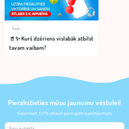
Testi
🥤✨ Kurš dzēriens vislabāk atbilst
tavam vaibam?
Pierakstieties mūsu jaunumu vēstulei!
Saņemiet 10% atlaidi pirmajam pasūtījumam