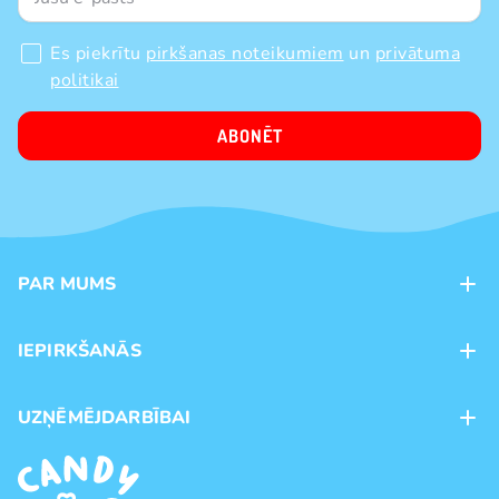
Es piekrītu
pirkšanas noteikumiem
un
privātuma
politikai
ABONĒT
PAR MUMS
Kontakti
IEPIRKŠANĀS
Veikali
Maksājumu veidi
UZŅĒMĒJDARBĪBAI
Piegāde
Preču zīmoli
Franšīze
Pirkšanas noteikumi
Vairumtirdzniecība