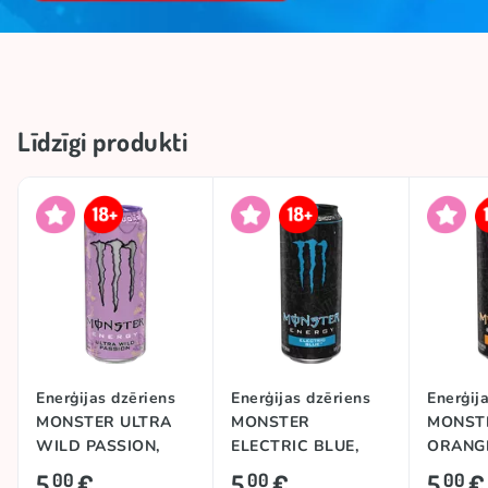
Līdzīgi produkti
Enerģijas dzēriens
Enerģijas dzēriens
Enerģij
MONSTER ULTRA
MONSTER
MONST
WILD PASSION,
ELECTRIC BLUE,
ORANG
473ml
473ml
DREAMS
5
€
5
€
5
€
00
00
00