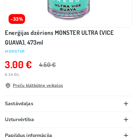
-33%
Enerģijas dzēriens MONSTER ULTRA (VICE
GUAVA), 473ml
MONSTER
3.00 €
4.50 €
6.34 €/L
Preču klātbūtne veikalos
Sastāvdaļas
Ar saldinātājiem.
Uzturvērtība
Augsts kofeīna saturs. Nav ieteicams bērniem un
grūtniecēm vai sievietēm, kas baro ar krūti (kofeīna
100 g/ml:
Papildus informācija