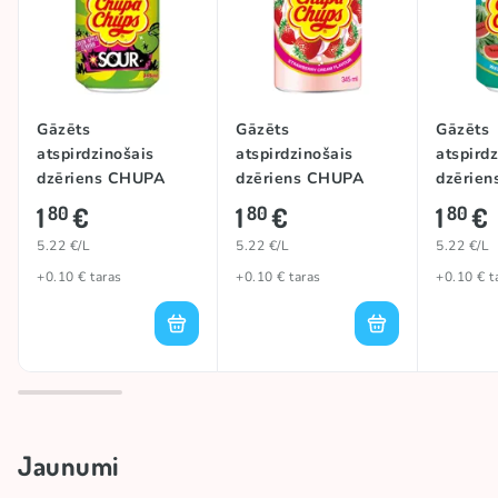
Gāzēts
Gāzēts
Gāzēts
atspirdzinošais
atspirdzinošais
atspird
dzēriens CHUPA
dzēriens CHUPA
dzērie
CHUPS (SOUR
CHUPS
CHUPS
1
€
1
€
1
€
80
80
80
GREEN APPLE),
(STRAWBERRY),
(WATER
5.22 €/L
5.22 €/L
5.22 €/L
345ml
345ml
345ml
+0.10 € taras
+0.10 € taras
+0.10 € t
Jaunumi