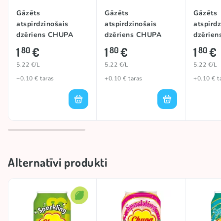
Gāzēts
Gāzēts
Gāzēts
atspirdzinošais
atspirdzinošais
atspird
dzēriens CHUPA
dzēriens CHUPA
dzērie
CHUPS
CHUPS
CHUPS 
1
€
1
€
1
€
80
80
80
(STRAWBERRY),
(WATERMELON),
345ml
5.22 €/L
5.22 €/L
5.22 €/L
345ml
345ml
+0.10 € taras
+0.10 € taras
+0.10 € t
Alternatīvi produkti