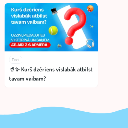
Testi
🥤✨ Kurš dzēriens vislabāk atbilst
tavam vaibam?