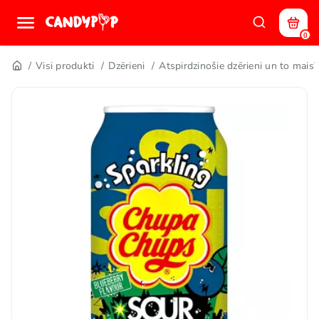
0
Visi produkti
Dzērieni
Atspirdzinošie dzērieni un to maisī