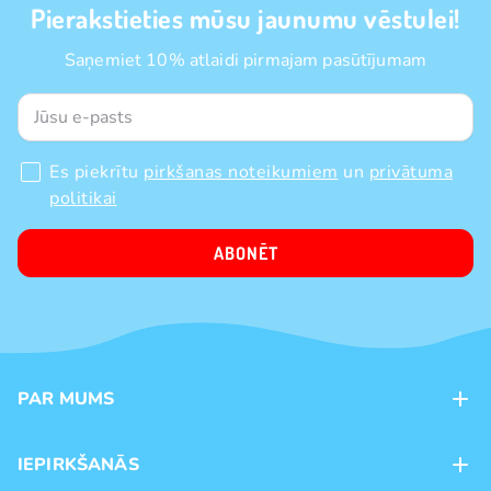
Pierakstieties mūsu jaunumu vēstulei!
Saņemiet 10% atlaidi pirmajam pasūtījumam
Es piekrītu
pirkšanas noteikumiem
un
privātuma
politikai
ABONĒT
PAR MUMS
Kontakti
IEPIRKŠANĀS
Veikali