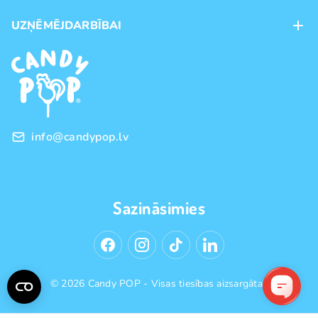
Maksājumu veidi
UZŅĒMĒJDARBĪBAI
Piegāde
Preču zīmoli
Franšīze
Pirkšanas noteikumi
Vairumtirdzniecība
Privātuma politika
info@candypop.lv
Sazināsimies
© 2026 Candy POP - Visas tiesības aizsargātas