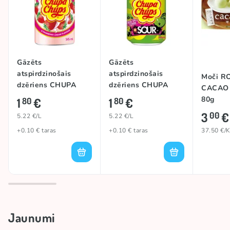
Gāzēts
Gāzēts
atspirdzinošais
atspirdzinošais
Moči R
dzēriens CHUPA
dzēriens CHUPA
CACAO 
CHUPS
CHUPS (SOUR
80g
1
€
1
€
80
80
(STRAWBERRY),
GREEN APPLE),
3
€
00
5.22 €/L
5.22 €/L
345ml
345ml
+0.10 € taras
+0.10 € taras
37.50 €/
Jaunumi