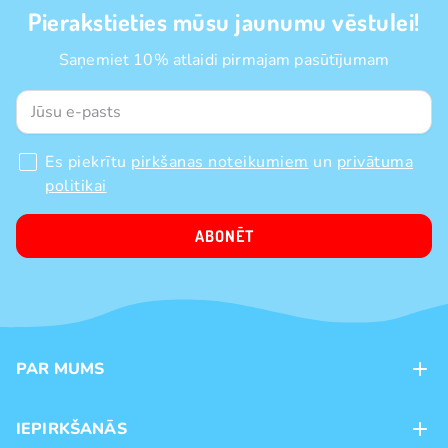
Pierakstieties mūsu jaunumu vēstulei!
Saņemiet 10% atlaidi pirmajam pasūtījumam
Es piekrītu
pirkšanas noteikumiem
un
privātuma
politikai
ABONĒT
PAR MUMS
Kontakti
IEPIRKŠANĀS
Veikali