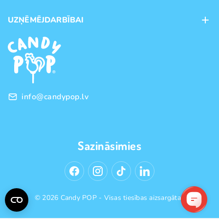
Maksājumu veidi
UZŅĒMĒJDARBĪBAI
Piegāde
Preču zīmoli
Franšīze
Pirkšanas noteikumi
Vairumtirdzniecība
Privātuma politika
info@candypop.lv
Sazināsimies
© 2026 Candy POP - Visas tiesības aizsargātas