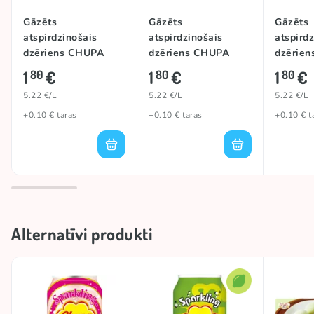
Gāzēts
Gāzēts
Gāzēts
atspirdzinošais
atspirdzinošais
atspird
dzēriens CHUPA
dzēriens CHUPA
dzērie
CHUPS
CHUPS (GRAPE),
CHUPS
1
€
1
€
1
€
80
80
80
(STRAWBERRY),
345ml
BLUEBE
5.22 €/L
5.22 €/L
5.22 €/L
345ml
+0.10 € taras
+0.10 € taras
+0.10 € t
Alternatīvi produkti