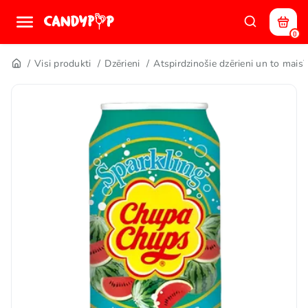
0
Visi produkti
Dzērieni
Atspirdzinošie dzērieni un to maisī