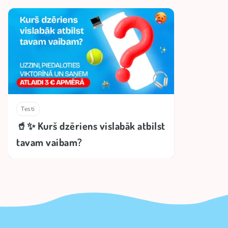
Testi
🥤✨ Kurš dzēriens vislabāk atbilst
tavam vaibam?