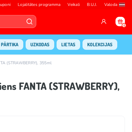
uponi
Lojalitātes programma
Veikali
B.U.J.
Valoda
0
PĀRTIKA
UZKODAS
LIETAS
KOLEKCIJAS
FANTA (STRAWBERRY), 355ml
ēriens FANTA (STRAWBERRY),