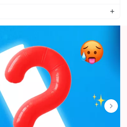
arp cukurs – 12,4g; olbaltumvielas – 0g, sāls – 0,03.