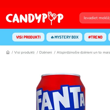
VISI PRODUKTI
🔥MYSTERY BOX
#TREND
Visi produkti
Dzērieni
Atspirdzinošie dzērieni un to mais