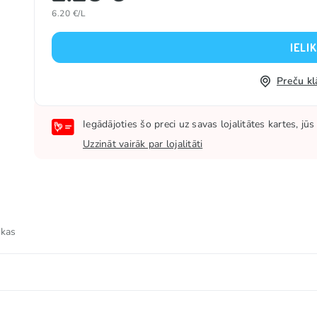
6.20 €/L
IELI
Preču kl
Iegādājoties šo preci uz savas lojalitātes kartes, j
Uzzināt vairāk par lojalitāti
 kas
aturu, aromatizētāji, skābuma regulētājs (E330), konservan