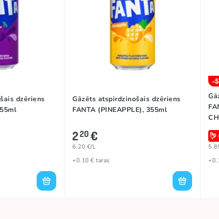
-
Gāz
šais dzēriens
Gāzēts atspirdzinošais dzēriens
FA
355ml
FANTA (PINEAPPLE), 355ml
CH
2
€
20
6.20 €/L
5.8
+0.10 € taras
+0.