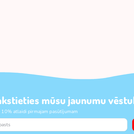
akstieties mūsu jaunumu vēstul
 10% atlaidi pirmajam pasūtījumam