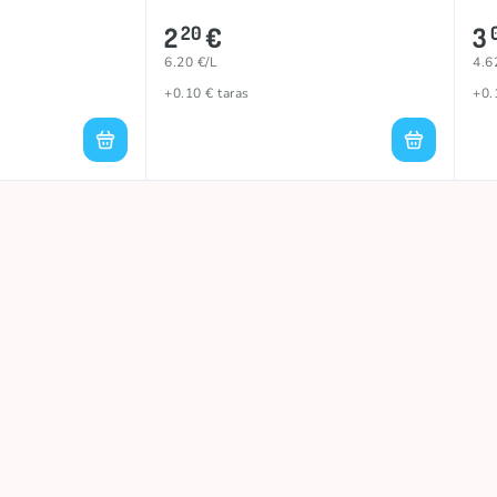
2
€
3
20
6.20 €/L
4.6
+0.10 € taras
+0.