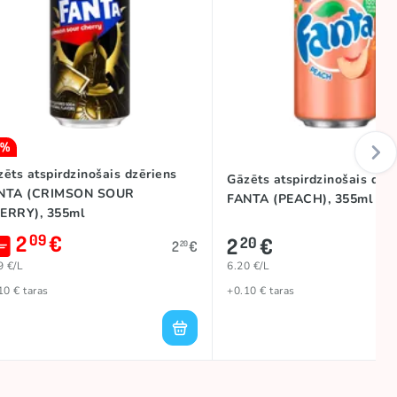
5%
ēts atspirdzinošais dzēriens
Gāzēts atspirdzinošais dzē
NTA (CRIMSON SOUR
FANTA (PEACH), 355ml
ERRY), 355ml
2
€
09
2
€
20
2
€
20
9 €/L
6.20 €/L
10 € taras
+0.10 € taras