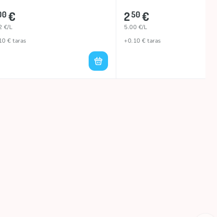
€
2
€
00
50
2 €/L
5.00 €/L
10 € taras
+0.10 € taras