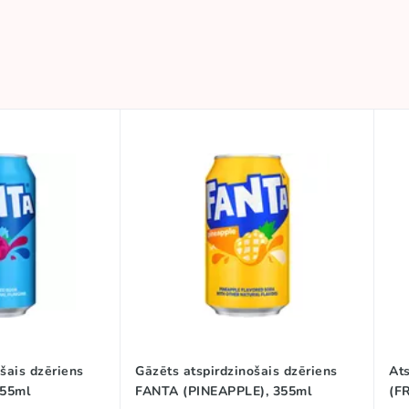
šais dzēriens
Gāzēts atspirdzinošais dzēriens
At
355ml
FANTA (PINEAPPLE), 355ml
(F