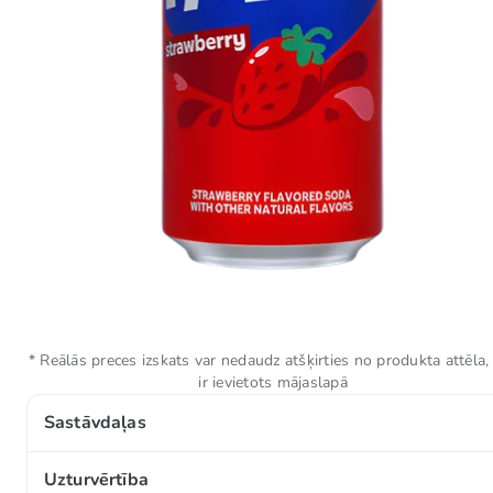
* Reālās preces izskats var nedaudz atšķirties no produkta attēla,
ir ievietots mājaslapā
Sastāvdaļas
Gāzēts ūdens, kukurūzas sīrups ar augstu fruktozes s
Uzturvērtība