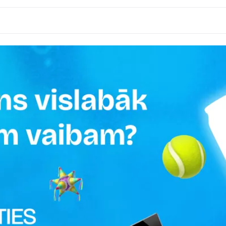
starp piesātinātās taukskābes – 0g; ogļhidrāti – 12,7g, tost
0.355 L
Uzglabāt vēsā un sausā vietā
FANTA
🗽 ASV preces
ASV