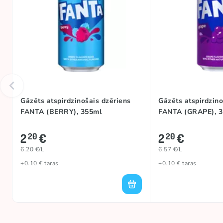
Gāzēts atspirdzinošais dzēriens
Gāzēts atspirdzino
FANTA (BERRY), 355ml
FANTA (GRAPE), 
2
€
2
€
20
20
6.20 €/L
6.57 €/L
+0.10 € taras
+0.10 € taras