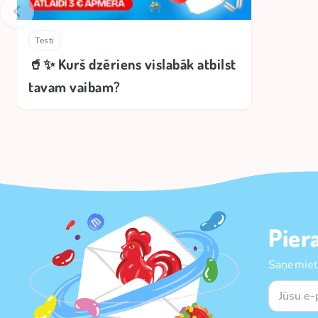
Testi
🥤✨ Kurš dzēriens vislabāk atbilst
tavam vaibam?
Pier
Saņemiet