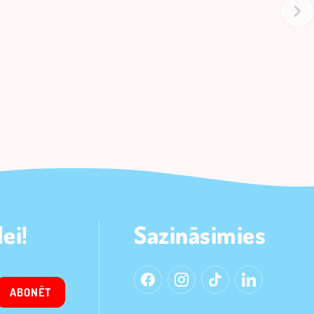
ei!
Sazināsimies
ABONĒT