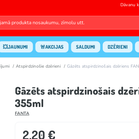
Dāvanu k
💥JAUNUMI
🚨AKCIJAS
SALDUMI
DZĒRIENI
ījumi
Atspirdzinošie dzērieni
Gāzēts atspirdzinošais dzēriens 
Gāzēts atspirdzinošais dz
355ml
FANTA
2.20 €