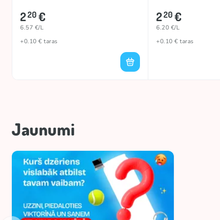
2
€
2
€
20
20
6.57 €/L
6.20 €/L
+0.10 € taras
+0.10 € taras
Jaunumi