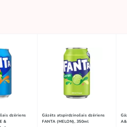
šais dzēriens
Gāzēts atspirdzinošais dzēriens
Gāz
E &
FANTA (MELON), 350ml
A&