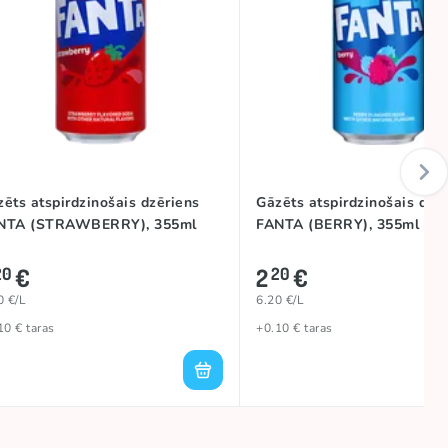
ēts atspirdzinošais dzēriens
Gāzēts atspirdzinošais dzē
NTA (STRAWBERRY), 355ml
FANTA (BERRY), 355ml
€
2
€
20
20
0 €/L
6.20 €/L
10 € taras
+0.10 € taras