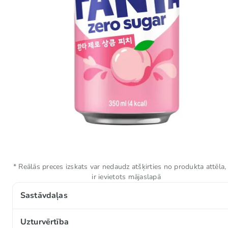
* Reālās preces izskats var nedaudz atšķirties no produkta attēla,
ir ievietots mājaslapā
Sastāvdaļas
Ar saldinātājiem.
Uzturvērtība