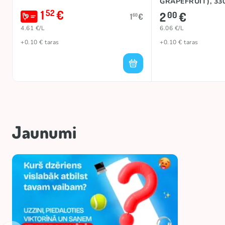
GRAPEFRUIT), 33
1
€
52
2
€
00
1
€
60
4.61 €/L
6.06 €/L
+0.10 € taras
+0.10 € taras
Jaunumi