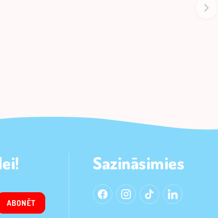
ei!
Sazināsimies
ABONĒT