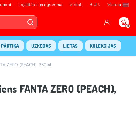
uponi
Lojalitātes programma
Veikali
B.U.J.
Valoda
0
PĀRTIKA
UZKODAS
LIETAS
KOLEKCIJAS
FANTA ZERO (PEACH), 350ml
riens FANTA ZERO (PEACH),