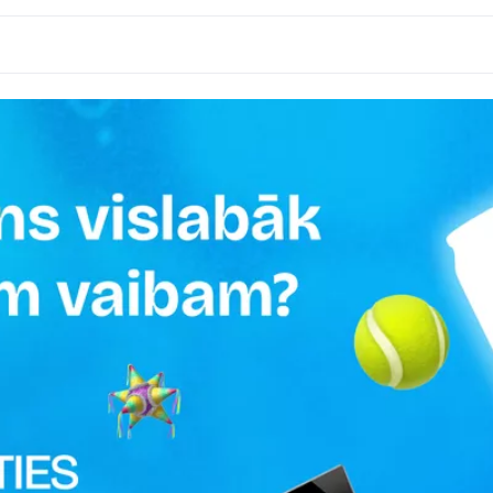
matizētājs, sāls, emulgators (E452), saldinātāji (E950, E
t bērnu aktivitāti un uzmanību.
 piesātinātās taukskābes – 0g; ogļhidrāti – 0,26g, tostarp c
0.35 L
Uzglabāt vēsā un sausā vietā
FANTA
🥢 Āzijas preces
Dienvidkoreja