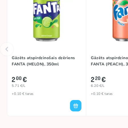
Gāzēts atspirdzinošais dzēriens
Gāzēts atspirdzino
FANTA (MELON), 350ml
FANTA (PEACH), 
2
€
2
€
00
20
5.71 €/L
6.20 €/L
+0.10 € taras
+0.10 € taras