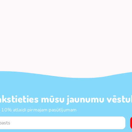
akstieties mūsu jaunumu vēstul
 10% atlaidi pirmajam pasūtījumam