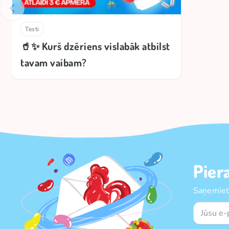
Testi
🥤✨ Kurš dzēriens vislabāk atbilst
tavam vaibam?
Pier
Saņemiet