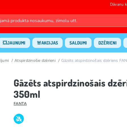
Dāvanu k
💥JAUNUMI
🚨AKCIJAS
SALDUMI
DZĒRIENI
ījumi
Atspirdzinošie dzērieni
Gāzēts atspirdzinošais dzēriens 
Gāzēts atspirdzinošais dzē
350ml
FANTA