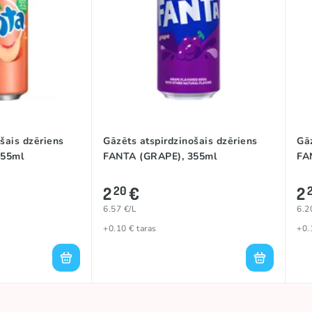
šais dzēriens
Gāzēts atspirdzinošais dzēriens
Gāz
355ml
FANTA (GRAPE), 355ml
FA
2
€
2
20
6.57 €/L
6.2
+0.10 € taras
+0.