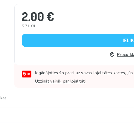
2.00 €
5.71 €/L
IELI
Preču kl
Iegādājoties šo preci uz savas lojalitātes kartes, j
Uzzināt vairāk par lojalitāti
 kas