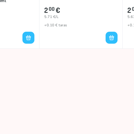
0ml
2
€
2
00
5.71 €/L
5.6
+0.10 € taras
+0.