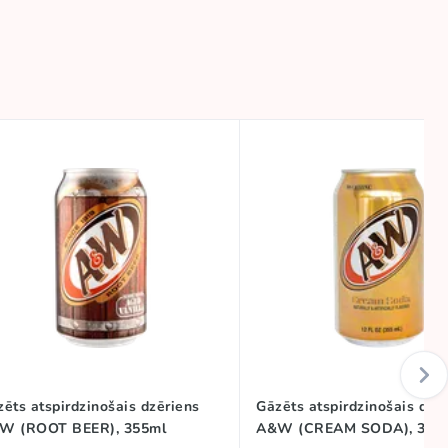
ēts atspirdzinošais dzēriens
Gāzēts atspirdzinošais dzē
W (ROOT BEER), 355ml
A&W (CREAM SODA), 335