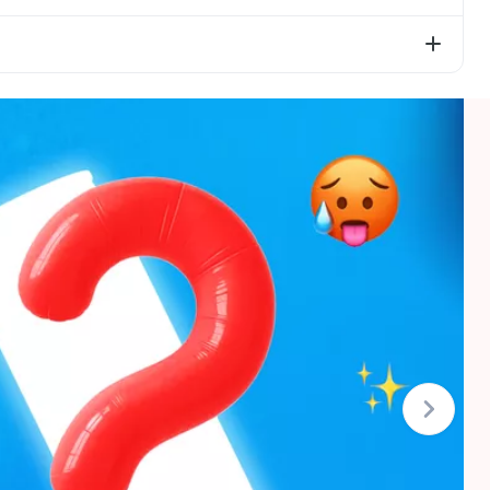
955), skābuma regulētājs (E331), aromatizētājs
ukuri – 0g; olbaltumvielas – 0g; sāls – 0,05g.