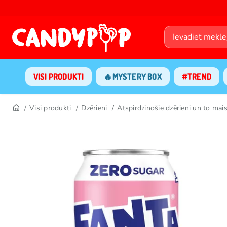
VISI PRODUKTI
🔥MYSTERY BOX
#TREND
Visi produkti
Dzērieni
Atspirdzinošie dzērieni un to mais