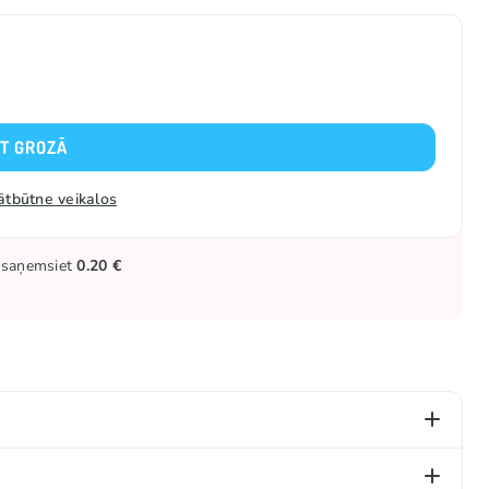
KT GROZĀ
ātbūtne veikalos
ūs saņemsiet
0.20 €