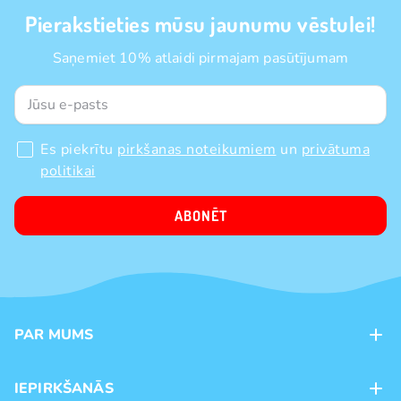
Pierakstieties mūsu jaunumu vēstulei!
Saņemiet 10% atlaidi pirmajam pasūtījumam
Es piekrītu
pirkšanas noteikumiem
un
privātuma
politikai
ABONĒT
PAR MUMS
Kontakti
IEPIRKŠANĀS
Veikali