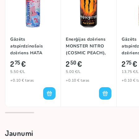
Gāzēts
Enerģijas dzēriens
Gāzēts
atspirdzinošais
MONSTER NITRO
atspird
dzēriens HATA
(COSMIC PEACH),
dzērie
HATASODA
500ml
(WHITE
2
€
2
€
2
€
75
50
75
(WATERMELON),
200ml
5.50 €/L
5.00 €/L
13.75 €/L
500ml
+0.10 € taras
+0.10 € taras
+0.10 € t
Jaunumi