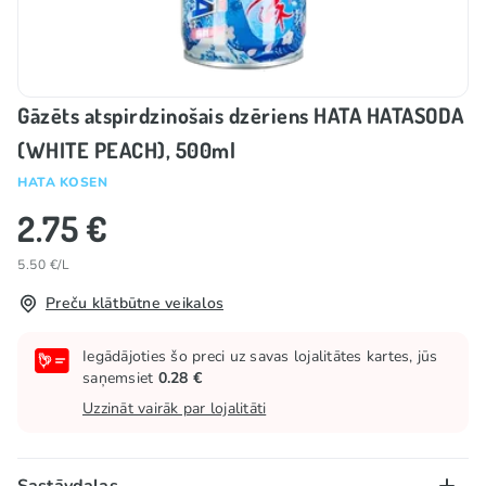
Gāzēts atspirdzinošais dzēriens HATA HATASODA
(WHITE PEACH), 500ml
HATA KOSEN
2.75 €
5.50 €/L
Preču klātbūtne veikalos
Iegādājoties šo preci uz savas lojalitātes kartes, jūs
saņemsiet
0.28 €
Uzzināt vairāk par lojalitāti