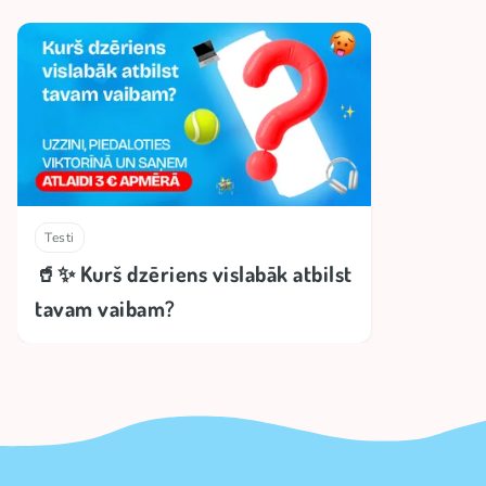
Testi
🥤✨ Kurš dzēriens vislabāk atbilst
tavam vaibam?