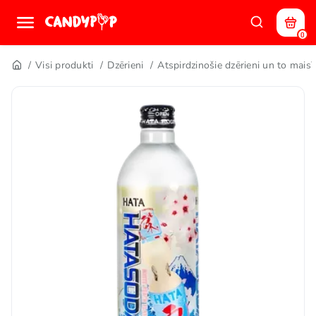
0
Visi produkti
Dzērieni
Atspirdzinošie dzērieni un to maisī