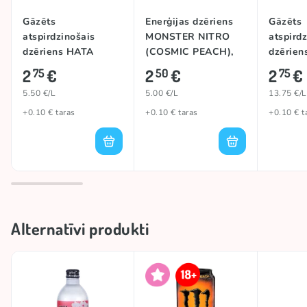
Gāzēts
Enerģijas dzēriens
Gāzēts
atspirdzinošais
MONSTER NITRO
atspird
dzēriens HATA
(COSMIC PEACH),
dzērie
HATASODA
500ml
(WHITE
2
€
2
€
2
€
75
50
75
(WATERMELON),
200ml
5.50 €/L
5.00 €/L
13.75 €/L
500ml
+0.10 € taras
+0.10 € taras
+0.10 € t
Alternatīvi produkti