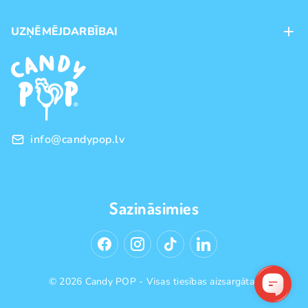
Maksājumu veidi
UZŅĒMĒJDARBĪBAI
Piegāde
Preču zīmoli
Franšīze
Pirkšanas noteikumi
Vairumtirdzniecība
Privātuma politika
info@candypop.lv
Sazināsimies
© 2026 Candy POP - Visas tiesības aizsargātas