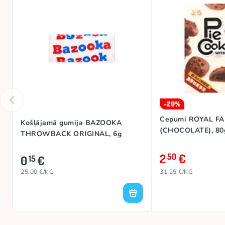
-29%
Cepumi ROYAL FA
Košļājamā gumija BAZOOKA
(CHOCOLATE), 80
THROWBACK ORIGINAL, 6g
2
€
50
0
€
15
25.00 €/KG
31.25 €/KG