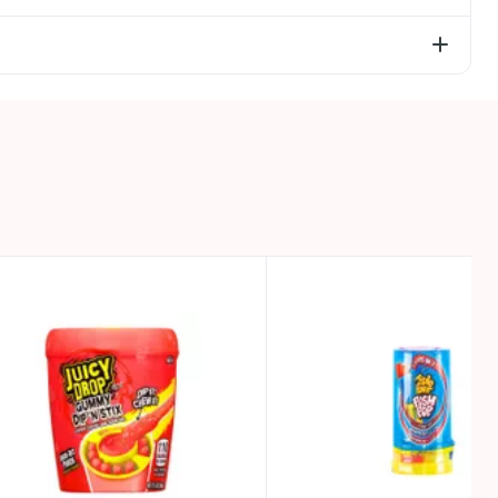
ganismus.
tarp cukuri – 50,1g; olbaltumvielas – 0g; sāls –