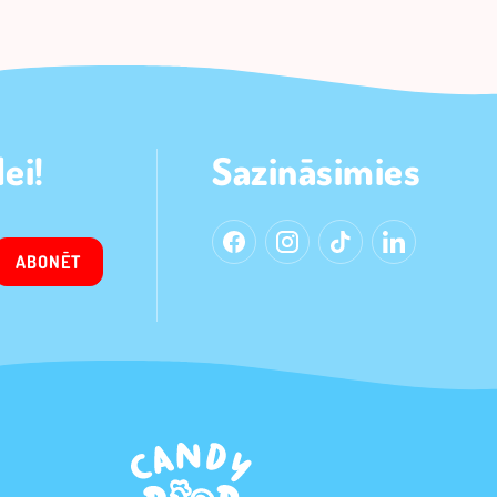
ei!
Sazināsimies
ABONĒT