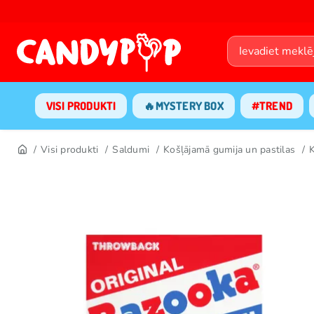
VISI PRODUKTI
🔥MYSTERY BOX
#TREND
Visi produkti
Saldumi
Košļājamā gumija un pastilas