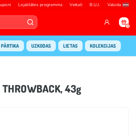
uponi
Lojalitātes programma
Veikali
B.U.J.
Valoda
0
PĀRTIKA
UZKODAS
LIETAS
KOLEKCIJAS
A THROWBACK, 43g