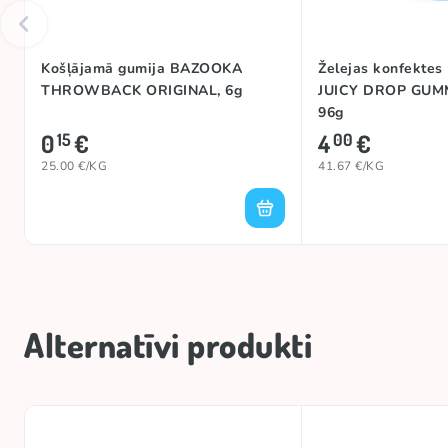
Košļājamā gumija BAZOOKA
Želejas konfekte
THROWBACK ORIGINAL, 6g
JUICY DROP GUM
96g
0
€
4
€
15
00
25.00 €/KG
41.67 €/KG
Alternatīvi produkti