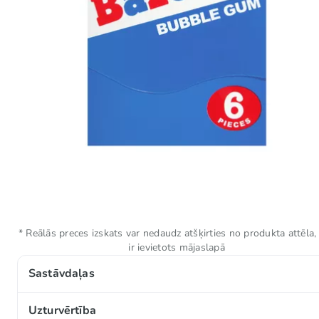
* Reālās preces izskats var nedaudz atšķirties no produkta attēla,
ir ievietots mājaslapā
Sastāvdaļas
Cukurs, gumijveidīgs pamats, glikozes sīrups, aromati
Uzturvērtība