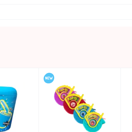
 un uzmanību. Šis produkts satur ģenētiski modificētus or
ostarp piesātinātās taukskābes – 0g; ogļhidrāti – 83,5g, tos
0.043 KG
Uzglabāt vēsā un sausā vietā
BAZOOKA
Tunisija