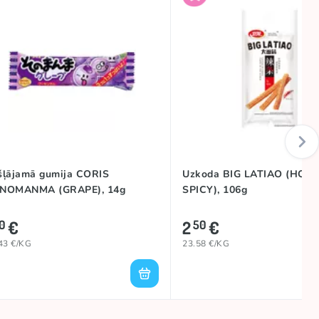
šļājamā gumija CORIS
Uzkoda BIG LATIAO (HOT 
NOMANMA (GRAPE), 14g
SPICY), 106g
€
2
€
0
50
43 €/KG
23.58 €/KG