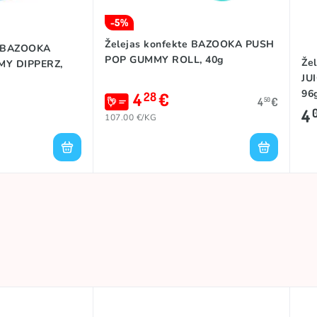
-5%
Želejas konfekte BAZOOKA PUSH
s BAZOOKA
POP GUMMY ROLL, 40g
Že
MY DIPPERZ,
JU
96
4
€
28
4
€
50
4
107.00 €/KG