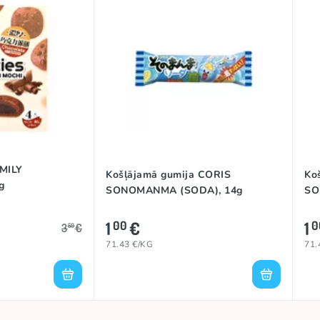
MILY
Košļājamā gumija CORIS
Ko
g
SONOMANMA (SODA), 14g
SO
1
€
1
00
0
3
€
50
71.43 €/KG
71.