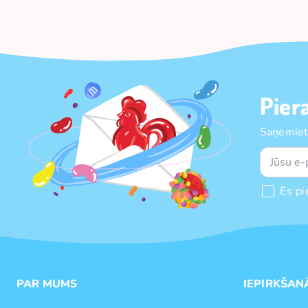
Pier
Saņemiet
Es pi
PAR MUMS
IEPIRKŠAN