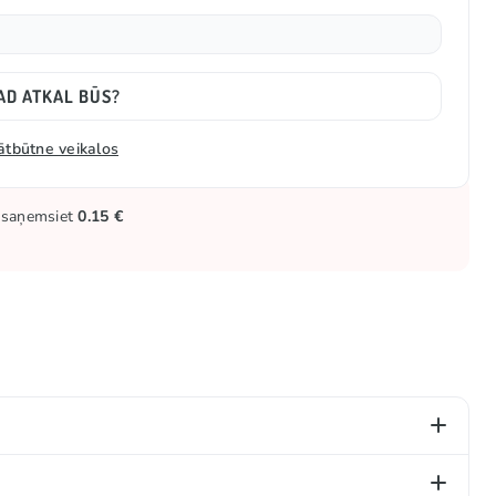
AD ATKAL BŪS?
ātbūtne veikalos
ūs saņemsiet
0.15 €
E322 (SOJA)), antioksidants (E321), krāsviela