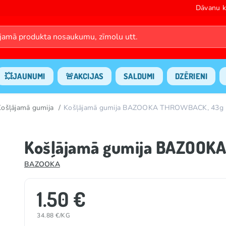
Dāvanu k
💥JAUNUMI
🚨AKCIJAS
SALDUMI
DZĒRIENI
Košļājamā gumija
Košļājamā gumija BAZOOKA THROWBACK, 43g
Košļājamā gumija BAZOOK
BAZOOKA
1.50 €
34.88 €/KG