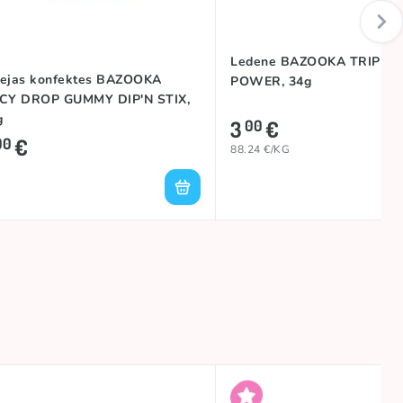
Ledene BAZOOKA TRIPLE
lejas konfektes BAZOOKA
POWER, 34g
ICY DROP GUMMY DIP'N STIX,
g
3
€
00
€
00
88.24 €/KG