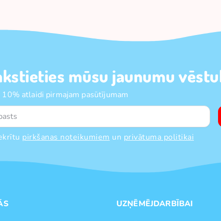
akstieties mūsu jaunumu vēstul
 10% atlaidi pirmajam pasūtījumam
ekrītu
pirkšanas noteikumiem
un
privātuma politikai
ĀS
UZŅĒMĒJDARBĪBAI