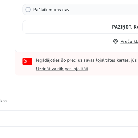
Pašlaik mums nav
PAZIŅOT, K
Preču kl
Iegādājoties šo preci uz savas lojalitātes kartes, j
Uzzināt vairāk par lojalitāti
 kas
zētāji, glicerīns, skābuma regulētājs (E330), emulgators (