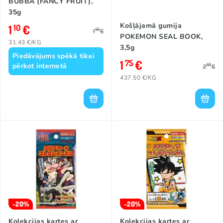
BUBBA (FANCY FRUIT),
35g
Košļājamā gumija
1
€
10
40
1
€
POKEMON SEAL BOOK,
31.43 €/KG
3,5g
Piedāvājums spēkā tikai
1
€
75
pērkot internetā
50
2
€
437.50 €/KG
-20%
-20%
Kolekcijas kartes ar
Kolekcijas kartes ar