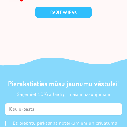
RĀDĪT VAIRĀK
Pierakstieties mūsu jaunumu vēstulei!
Saņemiet 10% atlaidi pirmajam pasūtījumam
Es piekrītu
pirkšanas noteikumiem
un
privātuma