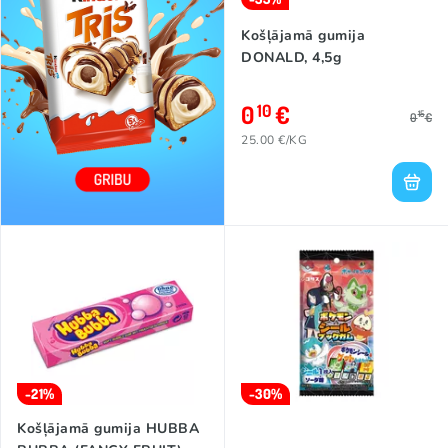
Košļājamā gumija
DONALD, 4,5g
0
€
10
15
0
€
25.00 €/KG
-21%
-30%
Košļājamā gumija HUBBA