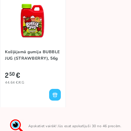
Košļājamā gumija BUBBLE
JUG (STRAWBERRY), 56g
2
€
50
44.64 €/KG
Apskatiet vairāk! Jūs esat apskatījuši 30 no 46 precēm.