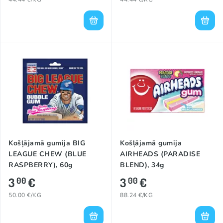
Košļājamā gumija BIG
Košļājamā gumija
LEAGUE CHEW (BLUE
AIRHEADS (PARADISE
RASPBERRY), 60g
BLEND), 34g
3
€
3
€
00
00
50.00 €/KG
88.24 €/KG