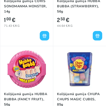
Košļājamā gumija CORIS
Košļājamā gumija HUBBA
SONOMANMA MONSTER,
BUBBA (STRAWBERRY),
14g
56g
1
€
2
€
00
50
71.43 €/KG
44.64 €/KG
Košļājamā gumija HUBBA
Košļājamā gumija CHUPA
BUBBA (FANCY FRUIT),
CHUPS MAGIC CUBES,
56g
85g