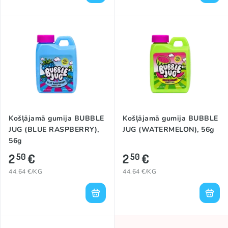
Košļājamā gumija BUBBLE
Košļājamā gumija BUBBLE
JUG (BLUE RASPBERRY),
JUG (WATERMELON), 56g
56g
2
€
2
€
50
50
44.64 €/KG
44.64 €/KG