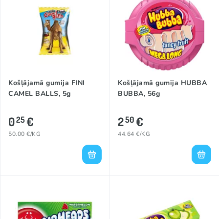
Košļājamā gumija FINI
Košļājamā gumija HUBBA
CAMEL BALLS, 5g
BUBBA, 56g
0
€
2
€
25
50
50.00 €/KG
44.64 €/KG