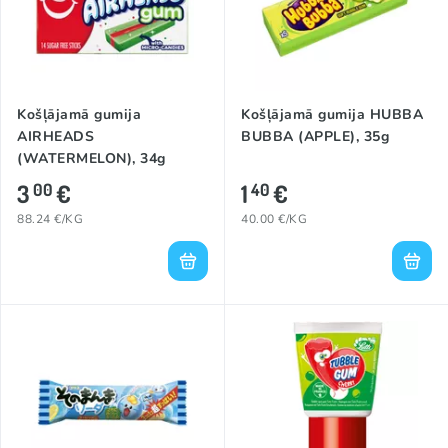
Košļājamā gumija
Košļājamā gumija HUBBA
AIRHEADS
BUBBA (APPLE), 35g
(WATERMELON), 34g
3
€
1
€
00
40
88.24 €/KG
40.00 €/KG