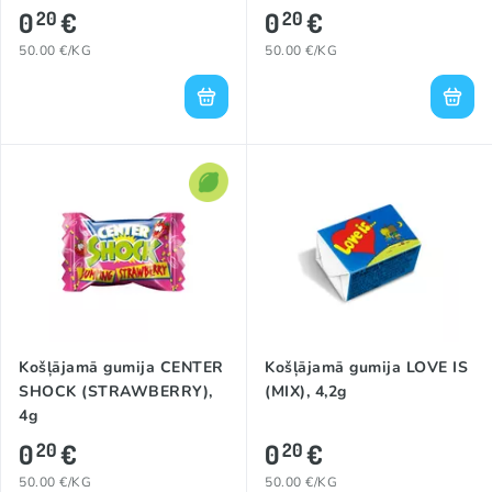
0
€
0
€
20
20
50.00 €/KG
50.00 €/KG
Košļājamā gumija CENTER
Košļājamā gumija LOVE IS
SHOCK (STRAWBERRY),
(MIX), 4,2g
4g
0
€
0
€
20
20
50.00 €/KG
50.00 €/KG