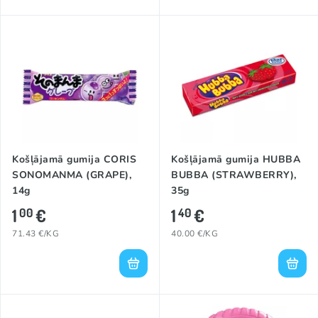
Košļājamā gumija CORIS
Košļājamā gumija HUBBA
SONOMANMA (GRAPE),
BUBBA (STRAWBERRY),
14g
35g
1
€
1
€
00
40
71.43 €/KG
40.00 €/KG