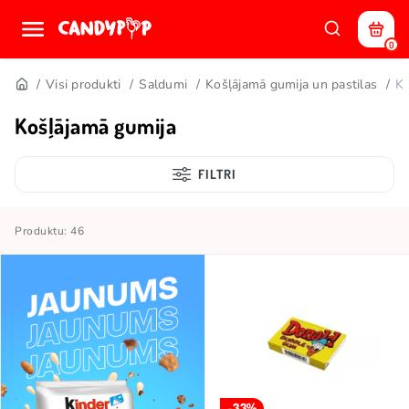
0
Visi produkti
Saldumi
Košļājamā gumija un pastilas
Ko
Košļājamā gumija
FILTRI
Produktu: 46
-33%