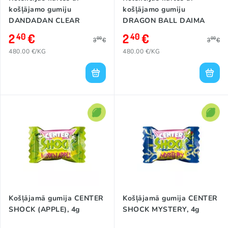
košļājamo gumiju
košļājamo gumiju
DANDADAN CLEAR
DRAGON BALL DAIMA
CLEAR
2
€
2
€
40
40
00
00
3
€
3
€
480.00 €/KG
480.00 €/KG
Košļājamā gumija CENTER
Košļājamā gumija CENTER
SHOCK (APPLE), 4g
SHOCK MYSTERY, 4g