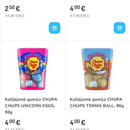
2
€
4
€
50
00
44.64 €/KG
47.06 €/KG
Košļājamā gumija CHUPA
Košļājamā gumija CHUPA
CHUPS UNICORN EGGS,
CHUPS TENNIS BALL, 90g
90g
4
€
4
€
00
00
44.44 €/KG
44.44 €/KG