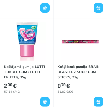
Košļājamā gumija LUTTI
Košļājamā gumija BRAIN
TUBBLE GUM (TUTTI
BLASTERZ SOUR GUM
FRUTTI), 35g
STICKS, 22g
2
€
0
€
00
70
57.14 €/KG
31.82 €/KG