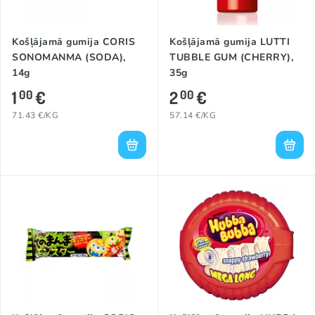
Košļājamā gumija CORIS
Košļājamā gumija LUTTI
SONOMANMA (SODA),
TUBBLE GUM (CHERRY),
14g
35g
1
€
2
€
00
00
71.43 €/KG
57.14 €/KG