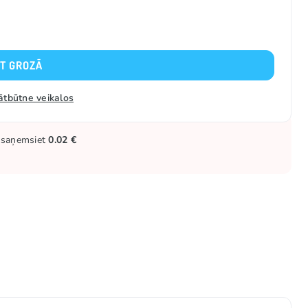
KT GROZĀ
ātbūtne veikalos
ūs saņemsiet
0.02 €