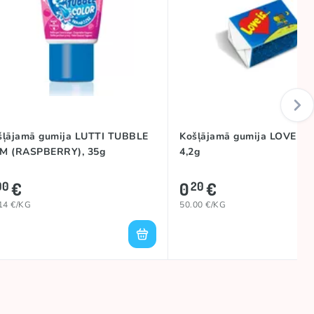
šļājamā gumija LUTTI TUBBLE
Košļājamā gumija LOVE IS 
M (RASPBERRY), 35g
4,2g
€
0
€
00
20
14 €/KG
50.00 €/KG