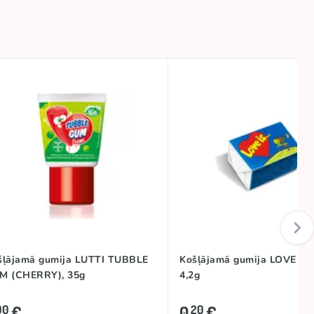
šļājamā gumija LUTTI TUBBLE
Košļājamā gumija LOVE IS 
M (CHERRY), 35g
4,2g
€
0
€
00
20