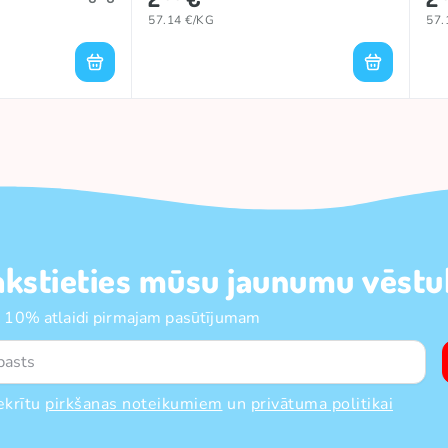
57.14 €/KG
57.
akstieties mūsu jaunumu vēstul
 10% atlaidi pirmajam pasūtījumam
ekrītu
pirkšanas noteikumiem
un
privātuma politikai