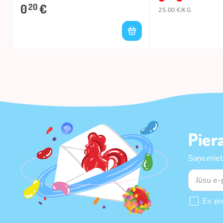
0
€
20
25.00 €/KG
Pier
Saņemiet
Es pi