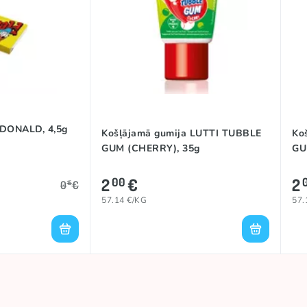
 DONALD, 4,5g
Košļājamā gumija LUTTI TUBBLE
Ko
GUM (CHERRY), 35g
GU
2
€
2
00
0
€
15
57.14 €/KG
57.