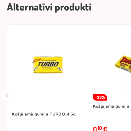
Alternatīvi produkti
-33%
Košļājamā gumija
Košļājamā gumija TURBO, 4.5g
0
€
10