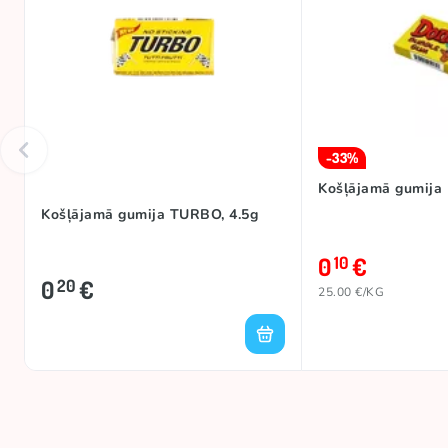
-33%
Košļājamā gumija
Košļājamā gumija TURBO, 4.5g
0
€
10
0
€
20
25.00 €/KG