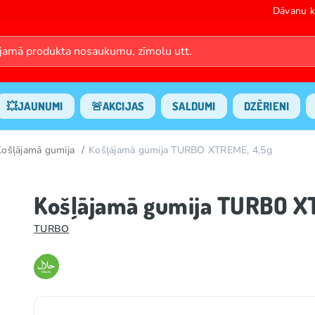
Dāvanu k
💥JAUNUMI
🚨AKCIJAS
SALDUMI
DZĒRIENI
Košļājamā gumija
Košļājamā gumija TURBO XTREME, 4,5g
Košļājamā gumija TURBO X
TURBO