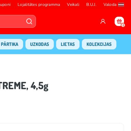
uponi
Lojalitātes programma
Veikali
B.U.J.
Valoda
0
PĀRTIKA
UZKODAS
LIETAS
KOLEKCIJAS
TREME, 4,5g