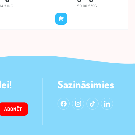
14 €/KG
50.00 €/KG
ei!
Sazināsimies
ABONĒT