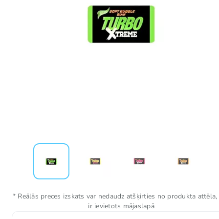
* Reālās preces izskats var nedaudz atšķirties no produkta attēla,
ir ievietots mājaslapā