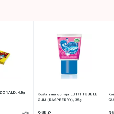
 DONALD, 4,5g
Košļājamā gumija LUTTI TUBBLE
Ko
GUM (RASPBERRY), 35g
GU
2
€
2
00
0
€
15