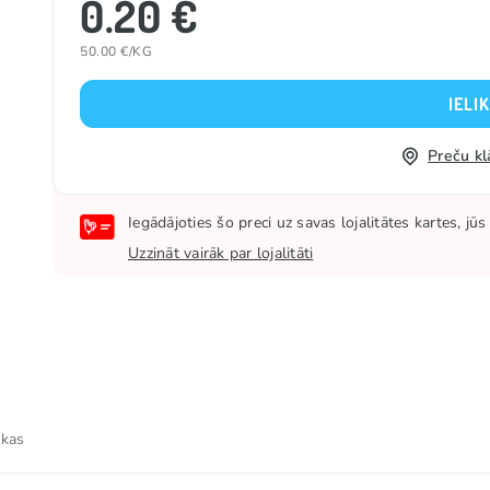
0.20 €
50.00 €/KG
IELI
Preču kl
Iegādājoties šo preci uz savas lojalitātes kartes, j
Uzzināt vairāk par lojalitāti
 kas