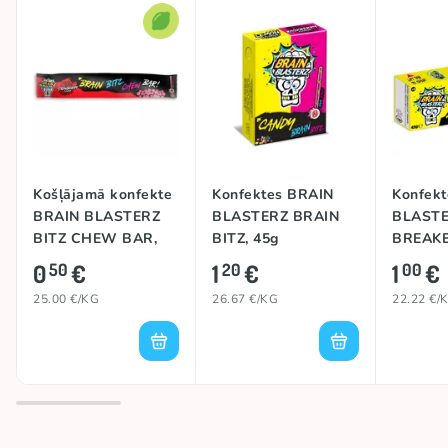
Košļājamā konfekte
Konfektes BRAIN
Konfek
BRAIN BLASTERZ
BLASTERZ BRAIN
BLASTE
BITZ CHEW BAR,
BITZ, 45g
BREAKE
20g
0
€
1
€
1
€
50
20
00
25.00 €/KG
26.67 €/KG
22.22 €/