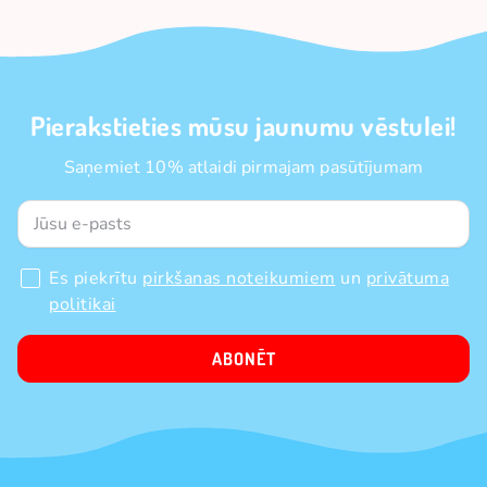
Pierakstieties mūsu jaunumu vēstulei!
Saņemiet 10% atlaidi pirmajam pasūtījumam
Es piekrītu
pirkšanas noteikumiem
un
privātuma
politikai
ABONĒT