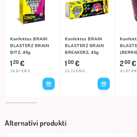
Konfektes BRAIN
Konfektes BRAIN
Konfek
BLASTERZ BRAIN
BLASTERZ BRAIN
BLAST
BITZ, 45g
BREAKERZ, 45g
(BERRIE
1
€
1
€
2
€
20
00
00
26.67 €/KG
22.22 €/KG
41.67 €/
Alternatīvi produkti