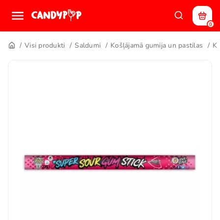
0
Visi produkti
Saldumi
Košļājamā gumija un pastilas
Ko