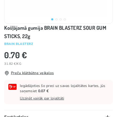
Košļājamā gumija BRAIN BLASTERZ SOUR GUM
STICKS, 22g
BRAIN BLASTERZ
0.70 €
31.82 €/KG
Preču klātbūtne veikalos
Iegādājoties šo preci uz savas lojalitātes kartes, jūs
saņemsiet
0.07 €
Uzzināt vairāk par lojalitāti