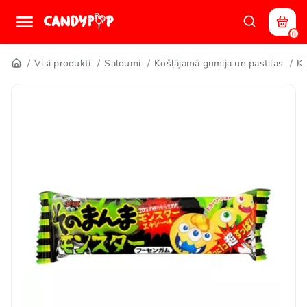
0
Visi produkti
Saldumi
Košļājamā gumija un pastilas
Ko