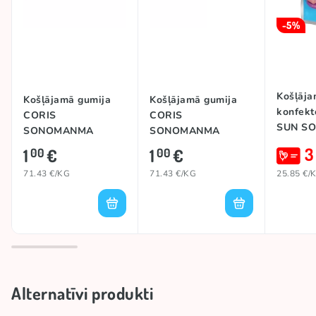
-5%
Košļāja
Košļājamā gumija
Košļājamā gumija
konfekt
CORIS
CORIS
SUN S
SONOMANMA
SONOMANMA
MONST
(GRAPE), 14g
(SODA), 14g
3
1
€
1
€
00
00
147g
71.43 €/KG
71.43 €/KG
25.85 €/
Alternatīvi produkti