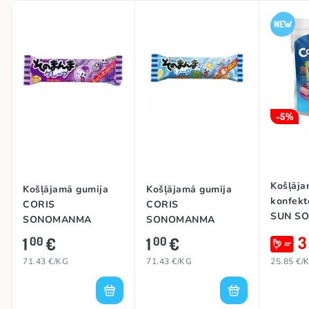
-5%
Košļāja
Košļājamā gumija
Košļājamā gumija
konfekt
CORIS
CORIS
SUN S
SONOMANMA
SONOMANMA
MONST
(GRAPE), 14g
(SODA), 14g
3
1
€
1
€
00
00
147g
71.43 €/KG
71.43 €/KG
25.85 €/