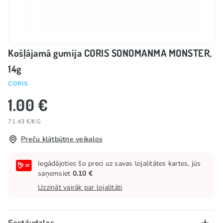
Košļājamā gumija CORIS SONOMANMA MONSTER,
14g
CORIS
1.00 €
71.43 €/KG
Preču klātbūtne veikalos
Iegādājoties šo preci uz savas lojalitātes kartes, jūs
saņemsiet
0.10 €
Uzzināt vairāk par lojalitāti