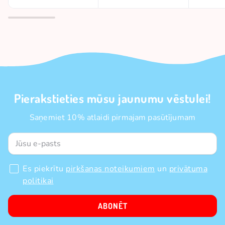
Pierakstieties mūsu jaunumu vēstulei!
Saņemiet 10% atlaidi pirmajam pasūtījumam
Es piekrītu
pirkšanas noteikumiem
un
privātuma
politikai
ABONĒT