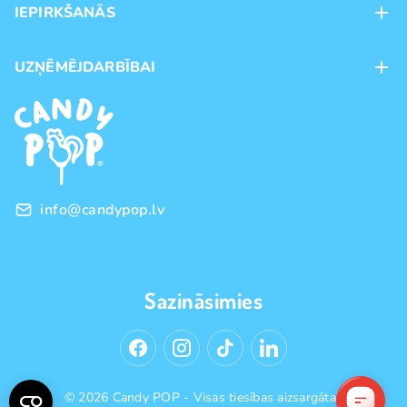
IEPIRKŠANĀS
Veikali
Maksājumu veidi
UZŅĒMĒJDARBĪBAI
Piegāde
Preču zīmoli
Franšīze
Pirkšanas noteikumi
Vairumtirdzniecība
Privātuma politika
info@candypop.lv
Sazināsimies
© 2026 Candy POP - Visas tiesības aizsargātas