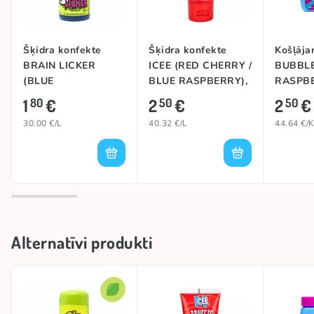
Šķidra konfekte
Šķidra konfekte
Košļāja
BRAIN LICKER
ICEE (RED CHERRY /
BUBBLE
(BLUE
BLUE RASPBERRY),
RASPBE
RASPBERRY), 60ml
62ml
1
€
2
€
2
€
80
50
50
30.00 €/L
40.32 €/L
44.64 €/
Alternatīvi produkti