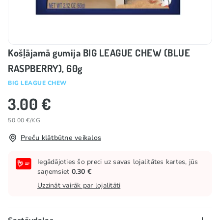
Košļājamā gumija BIG LEAGUE CHEW (BLUE
RASPBERRY), 60g
BIG LEAGUE CHEW
3.00 €
50.00 €/KG
Preču klātbūtne veikalos
Iegādājoties šo preci uz savas lojalitātes kartes, jūs
saņemsiet
0.30 €
Uzzināt vairāk par lojalitāti