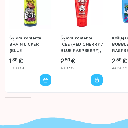
Šķidra konfekte
Šķidra konfekte
Košļāja
BRAIN LICKER
ICEE (RED CHERRY /
BUBBLE
(BLUE
BLUE RASPBERRY),
RASPBE
RASPBERRY), 60ml
62ml
1
€
2
€
2
€
80
50
50
30.00 €/L
40.32 €/L
44.64 €/