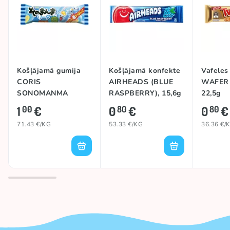
Košļājamā gumija
Košļājamā konfekte
Vafele
CORIS
AIRHEADS (BLUE
WAFER 
SONOMANMA
RASPBERRY), 15,6g
22,5g
(SODA), 14g
1
€
0
€
0
€
00
80
80
71.43 €/KG
53.33 €/KG
36.36 €/