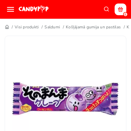
0
Visi produkti
Saldumi
Košļājamā gumija un pastilas
Ko