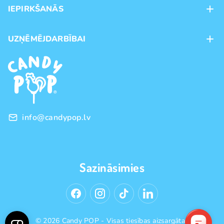
IEPIRKŠANĀS
Veikali
Maksājumu veidi
UZŅĒMĒJDARBĪBAI
Piegāde
Preču zīmoli
Franšīze
Pirkšanas noteikumi
Vairumtirdzniecība
Privātuma politika
info@candypop.lv
Sazināsimies
© 2026 Candy POP - Visas tiesības aizsargātas