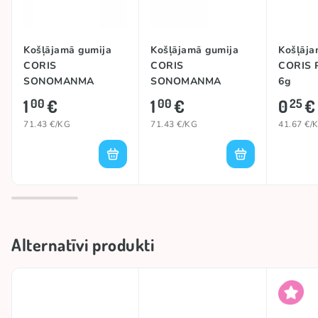
Košļājamā gumija
Košļājamā gumija
Košļāja
CORIS
CORIS
CORIS 
SONOMANMA
SONOMANMA
6g
MONSTER, 14g
(SODA), 14g
1
€
1
€
0
€
00
00
25
71.43 €/KG
71.43 €/KG
41.67 €/
Alternatīvi produkti