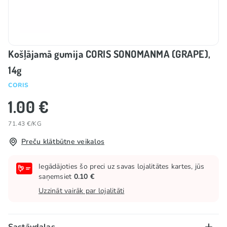
Košļājamā gumija CORIS SONOMANMA (GRAPE),
14g
CORIS
1.00 €
71.43 €/KG
Preču klātbūtne veikalos
Iegādājoties šo preci uz savas lojalitātes kartes, jūs
saņemsiet
0.10 €
Uzzināt vairāk par lojalitāti