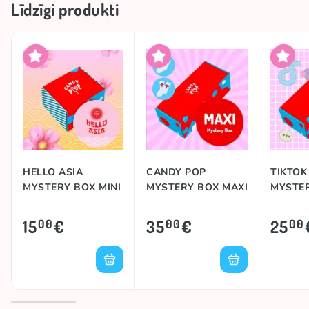
Līdzīgi produkti
HELLO ASIA
CANDY POP
TIKTOK
MYSTERY BOX MINI
MYSTERY BOX MAXI
MYSTE
15
€
35
€
25
00
00
00