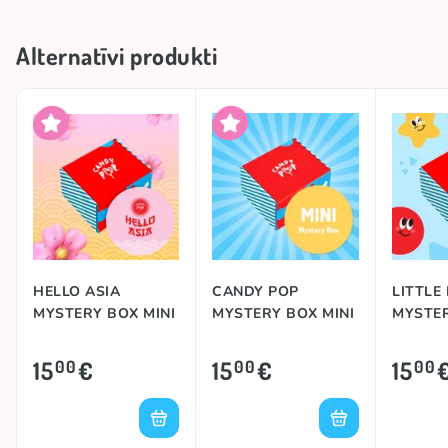
Alternatīvi produkti
HELLO ASIA
CANDY POP
LITTLE
MYSTERY BOX MINI
MYSTERY BOX MINI
MYSTE
15
€
15
€
15
00
00
00