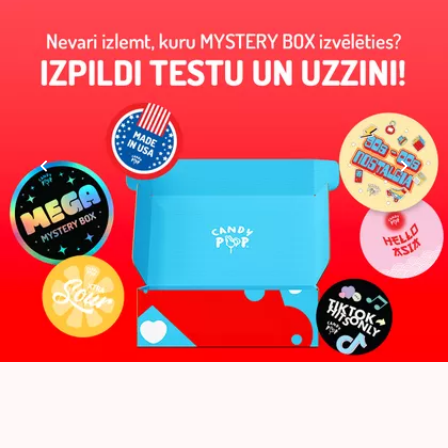
Zīmols
CANDY POP
Kolekcijas
🍋 Skābā kolekcija
Skābums
Skābs