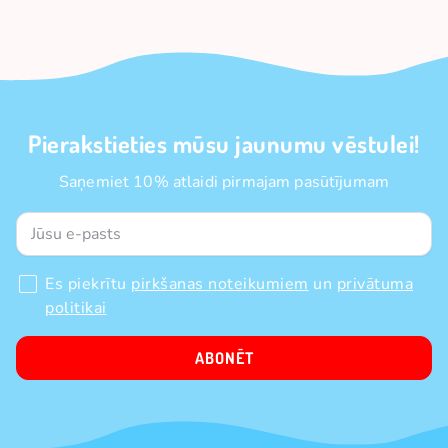
Pierakstieties mūsu jaunumu vēstulei!
Saņemiet 10% atlaidi pirmajam pasūtījumam
Es piekrītu
pirkšanas noteikumiem
un
privātuma
politikai
ABONĒT