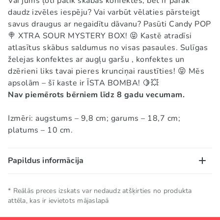
Vai jums ļoti patīk skābas konfektes, bet ir pārāk
daudz izvēles iespēju? Vai varbūt vēlaties pārsteigt
savus draugus ar negaidītu dāvanu? Pasūti Candy POP
🍭 XTRA SOUR MYSTERY BOX! 😝 Kastē atradīsi
atlasītus skābus saldumus no visas pasaules. Sulīgas
želejas konfektes ar augļu garšu , konfektes un
dzērieni liks tavai pieres krunciņai raustīties! 😝 Mēs
apsolām – šī kaste ir ĪSTA BOMBA! 🍋💥
Nav piemērots bērniem līdz 8 gadu vecumam.
Izmēri: augstums – 9,8 cm; garums – 18,7 cm;
platums – 10 cm.
Papildus informācija
Uzglabāšanas
Uzglabāt vēsā un sausā
* Reālās preces izskats var nedaudz atšķirties no produkta
nosacījumi
attēla, kas ir ievietots mājaslapā
vietā