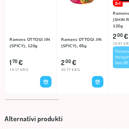
SELERIJU, SINEPJU, GLIEMJU, VĒŽVEIDĪGO un
2+1
SEZAMA sēklu daļiņas.
Ramen
Pagatavošanas instrukcija:
pievienojiet zupas pulveri
(SHIN 
500 ml ūdens un uzvāriet. Pievienojiet buljona pulveri
120g
un makaronus un vāriet 4 minūtes. Labi samaisiet un
2
€
00
pasniedziet.
Ramens OTTOGI JIN
Ramens OTTOGI JIN
16.67 €/
(SPICY), 120g
(SPICY), 65g
Pievien
Nongsh
1
€
2
€
70
00
tām B
14.17 €/KG
30.77 €/KG
Alternatīvi produkti