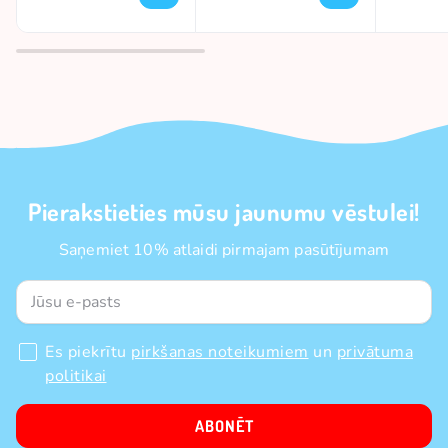
Pierakstieties mūsu jaunumu vēstulei!
Saņemiet 10% atlaidi pirmajam pasūtījumam
Es piekrītu
pirkšanas noteikumiem
un
privātuma
politikai
ABONĒT