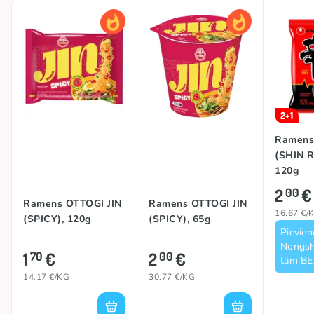
2+1
Ramen
(SHIN 
120g
2
€
00
Ramens OTTOGI JIN
Ramens OTTOGI JIN
16.67 €/
(SPICY), 120g
(SPICY), 65g
Pievien
Nongsh
1
€
2
€
70
00
tām B
14.17 €/KG
30.77 €/KG