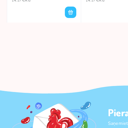
14.17 €/KG
14.17 €/KG
Pier
Saņemiet