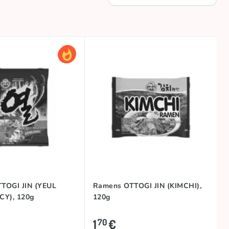
TOGI JIN (YEUL
Ramens OTTOGI JIN (KIMCHI),
CY), 120g
120g
1
€
70