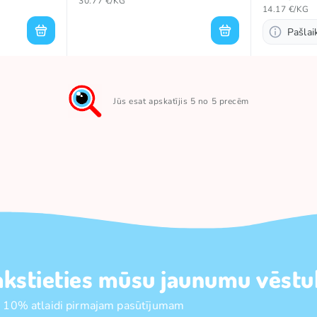
30.77 €/KG
14.17 €/KG
Pašla
Jūs esat apskatījis 5 no 5 precēm
akstieties mūsu jaunumu vēstul
 10% atlaidi pirmajam pasūtījumam