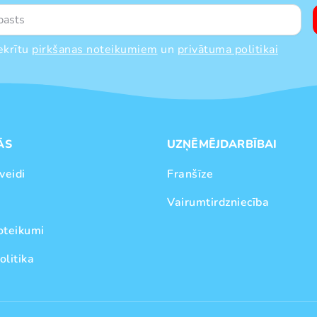
ekrītu
pirkšanas noteikumiem
un
privātuma politikai
ĀS
UZŅĒMĒJDARBĪBAI
veidi
Franšīze
Vairumtirdzniecība
oteikumi
olitika