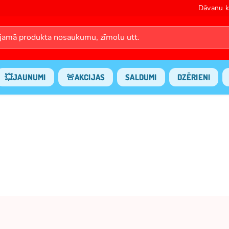
Dāvanu k
💥JAUNUMI
🚨AKCIJAS
SALDUMI
DZĒRIENI