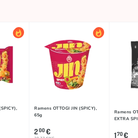
(SPICY),
Ramens OTTOGI JIN (SPICY),
Ramens OT
65g
EXTRA SPI
2
€
00
1
€
70