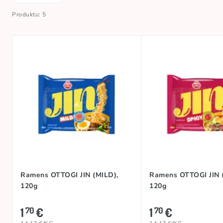
Produktu: 5
Ramens OTTOGI JIN (MILD),
Ramens OTTOGI JIN 
120g
120g
1
€
1
€
70
70