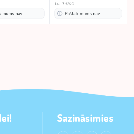
14.17 €/KG
ik mums nav
Pašlaik mums nav
ei!
Sazināsimies