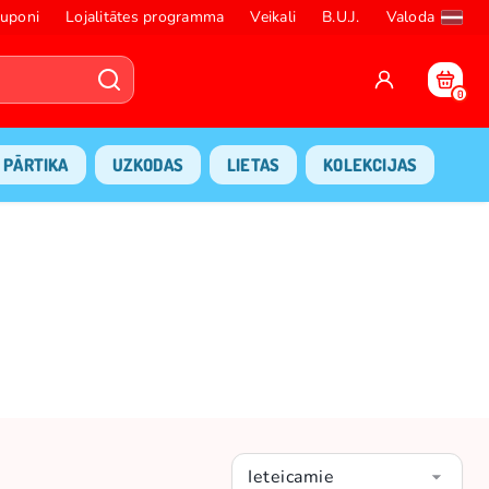
uponi
Lojalitātes programma
Veikali
B.U.J.
Valoda
0
PĀRTIKA
UZKODAS
LIETAS
KOLEKCIJAS
Ieteicamie