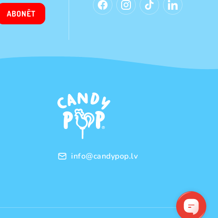
ABONĒT
info@candypop.lv