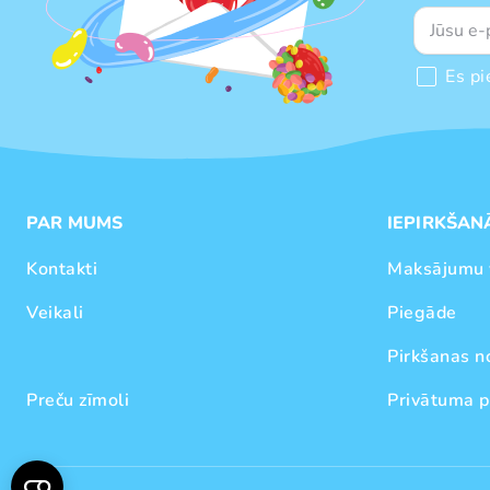
Es pi
PAR MUMS
IEPIRKŠAN
Kontakti
Maksājumu 
Veikali
Piegāde
Pirkšanas n
Preču zīmoli
Privātuma p