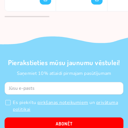
Pierakstieties mūsu jaunumu vēstulei!
Saņemiet 10% atlaidi pirmajam pasūtījumam
Es piekrītu
pirkšanas noteikumiem
un
privātuma
politikai
ABONĒT