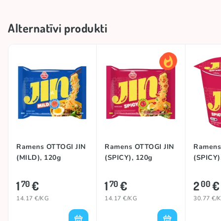
Alternatīvi produkti
Ramens OTTOGI JIN
Ramens OTTOGI JIN
Ramens
(MILD), 120g
(SPICY), 120g
(SPICY)
1
€
1
€
2
€
70
70
00
14.17 €/KG
14.17 €/KG
30.77 €/