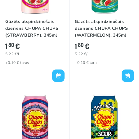
Gāzēts atspirdzinošais
Gāzēts atspirdzinošais
dzēriens CHUPA CHUPS
dzēriens CHUPA CHUPS
(STRAWBERRY), 345ml
(WATERMELON), 345ml
1
€
1
€
80
80
5.22 €/L
5.22 €/L
+0.10 € taras
+0.10 € taras