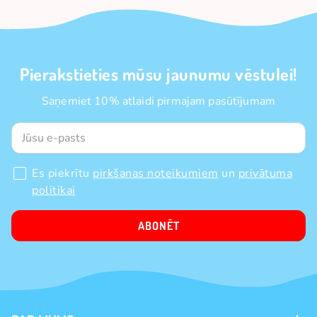
Pierakstieties mūsu jaunumu vēstulei!
Saņemiet 10% atlaidi pirmajam pasūtījumam
Es piekrītu
pirkšanas noteikumiem
un
privātuma
politikai
ABONĒT