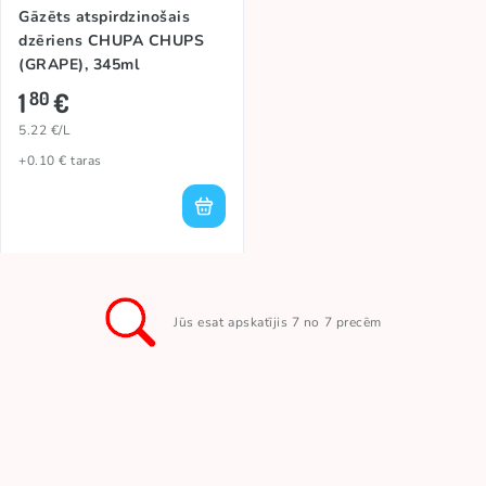
Gāzēts atspirdzinošais
dzēriens CHUPA CHUPS
(GRAPE), 345ml
1
€
80
5.22 €/L
+0.10 € taras
Jūs esat apskatījis 7 no 7 precēm