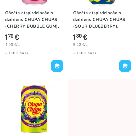
Gāzēts atspirdzinošais
Gāzēts atspirdzinošais
dzēriens CHUPA CHUPS
dzēriens CHUPA CHUPS
(CHERRY BUBBLE GUM),
(SOUR BLUEBERRY),
345ml
345ml
1
€
1
€
70
80
4.93 €/L
5.22 €/L
+0.10 € taras
+0.10 € taras