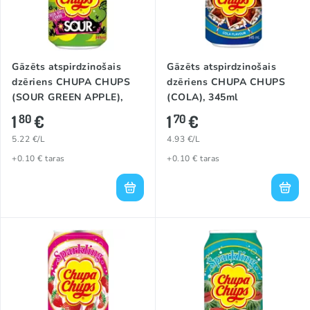
Gāzēts atspirdzinošais
Gāzēts atspirdzinošais
dzēriens CHUPA CHUPS
dzēriens CHUPA CHUPS
(SOUR GREEN APPLE),
(COLA), 345ml
345ml
1
€
1
€
80
70
5.22 €/L
4.93 €/L
+0.10 € taras
+0.10 € taras