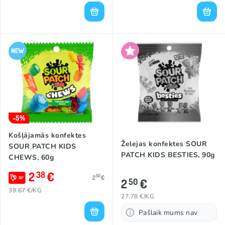
-5%
Košļājamās konfektes
Želejas konfektes SOUR
SOUR PATCH KIDS
PATCH KIDS BESTIES, 90g
CHEWS, 60g
2
€
38
50
2
€
2
€
50
39.67 €/KG
27.78 €/KG
Pašlaik mums nav