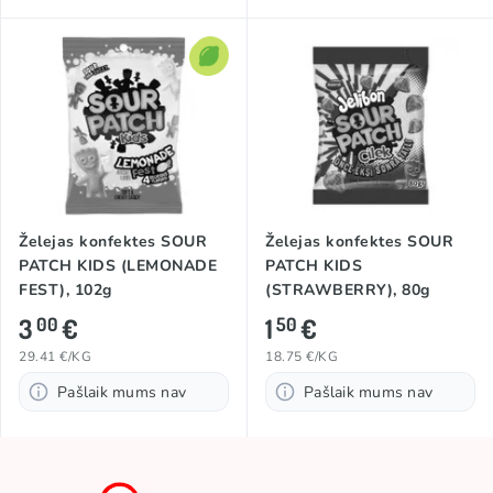
Želejas konfektes SOUR
Želejas konfektes SOUR
PATCH KIDS (LEMONADE
PATCH KIDS
FEST), 102g
(STRAWBERRY), 80g
3
€
1
€
00
50
29.41 €/KG
18.75 €/KG
Pašlaik mums nav
Pašlaik mums nav