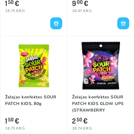
1
€
9
€
50
00
18.75 €/KG
26.47 €/KG
Želejas konfektes SOUR
Želejas konfektes SOUR
PATCH KIDS, 80g
PATCH KIDS GLOW UPS
(STRAWBERRY
WATERMELON), 87g
1
€
2
€
50
50
18.75 €/KG
28.74 €/KG