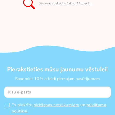
Jūs esat apskatījis 14 no 14 precēm
Pierakstieties mūsu jaunumu vēstulei!
Saņemiet 10% atlaidi pirmajam pasūtījumam
Es piekrītu
pirkšanas noteikumiem
un
privātuma
politikai