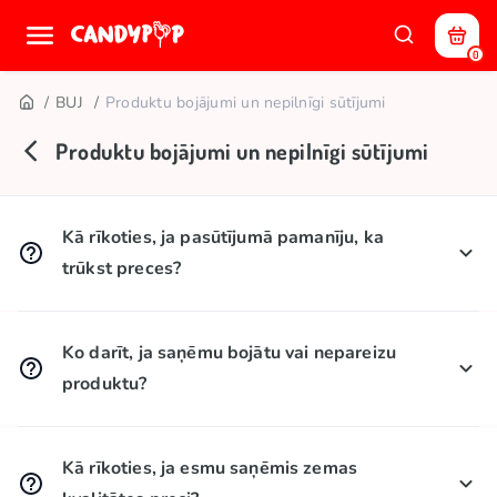
0
BUJ
Produktu bojājumi un nepilnīgi sūtījumi
Produktu bojājumi un nepilnīgi sūtījumi
Kā rīkoties, ja pasūtījumā pamanīju, ka
trūkst preces?
Ja saņemtā sūtījuma saturs neatbilst Jūsu
pasūtījumam, sazinieties ar mums 💬 Live chat (labajā
Ko darīt, ja saņēmu bojātu vai nepareizu
pusē, apakšā).
produktu?
Mums ir žēl, ka tā gadījās! Sazinies ar mums,
izmantojot 💬 Dzīvo tērzētavu (augšējā labajā stūrī) vai
Kā rīkoties, ja esmu saņēmis zemas
sūtot mums e-pasta ziņojumu 2 darba dienu laikā no