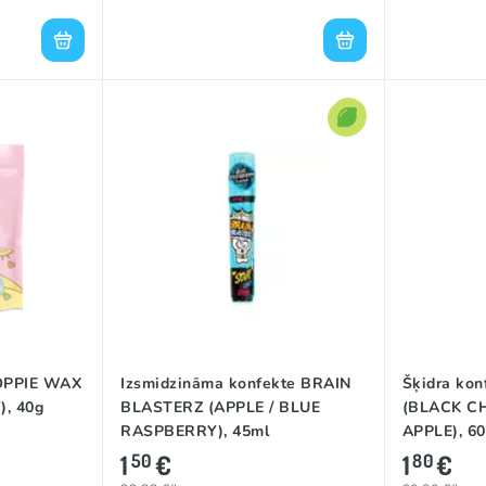
TOPPIE WAX
Izsmidzināma konfekte BRAIN
Šķidra ko
, 40g
BLASTERZ (APPLE / BLUE
(BLACK C
RASPBERRY), 45ml
APPLE), 6
1
€
1
€
50
80