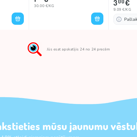
3
€
00
30.00 €/KG
9.09 €/KG
Pašla
Jūs esat apskatījis 24 no 24 precēm
akstieties mūsu jaunumu vēstul