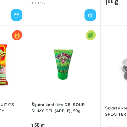
1
€
00
40.32 €/L
RUITY'S
Šķidra konfekte DR. SOUR
Šķidrās k
CY
SLIMY GEL (APPLE), 50g
SPLATTER 
1
€
50