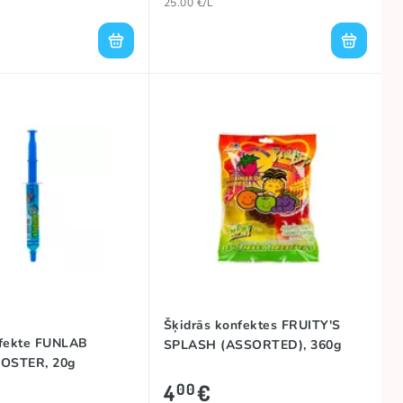
25.00 €/L
Šķidrās konfektes FRUITY'S
nfekte FUNLAB
SPLASH (ASSORTED), 360g
OSTER, 20g
4
€
00