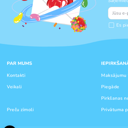
Saņemiet
Es pi
PAR MUMS
IEPIRKŠAN
Kontakti
Maksājumu 
Veikali
Piegāde
Pirkšanas n
Preču zīmoli
Privātuma p