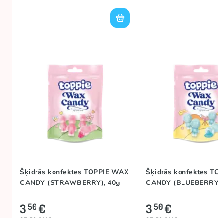
Šķidrās konfektes TOPPIE WAX
Šķidrās konfektes 
CANDY (STRAWBERRY), 40g
CANDY (BLUEBERRY)
3
€
3
€
50
50