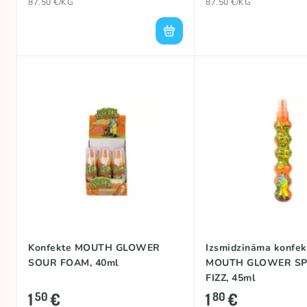
87.50 €/KG
87.50 €/KG
Konfekte MOUTH GLOWER
Izsmidzināma konfek
SOUR FOAM, 40ml
MOUTH GLOWER SP
FIZZ, 45ml
1
€
1
€
50
80