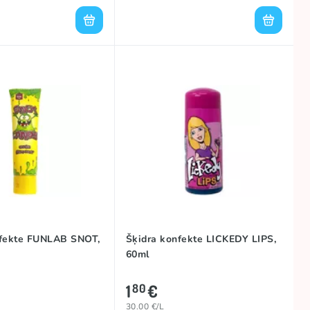
nfekte FUNLAB SNOT,
Šķidra konfekte LICKEDY LIPS,
60ml
1
€
80
30.00 €/L