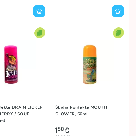
nfekte BRAIN LICKER
Šķidra konfekte MOUTH
HERRY / SOUR
GLOWER, 60ml
0ml
1
€
50