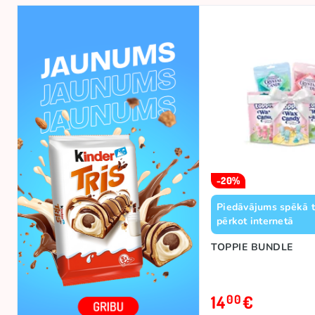
-20%
Piedāvājums spēkā t
pērkot internetā
TOPPIE BUNDLE
14
€
00