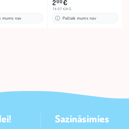
2
€
00
74.07 €/KG
ik mums nav
Pašlaik mums nav
ei!
Sazināsimies