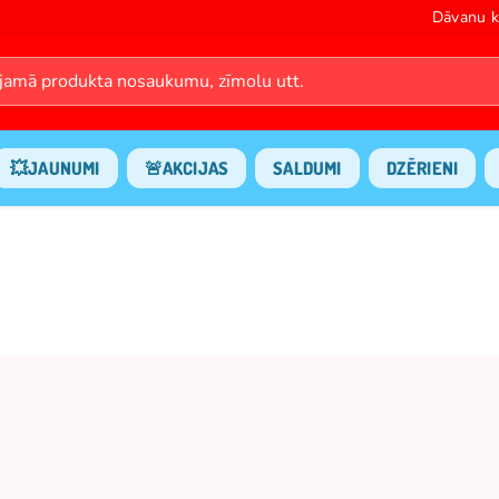
Dāvanu k
💥JAUNUMI
🚨AKCIJAS
SALDUMI
DZĒRIENI