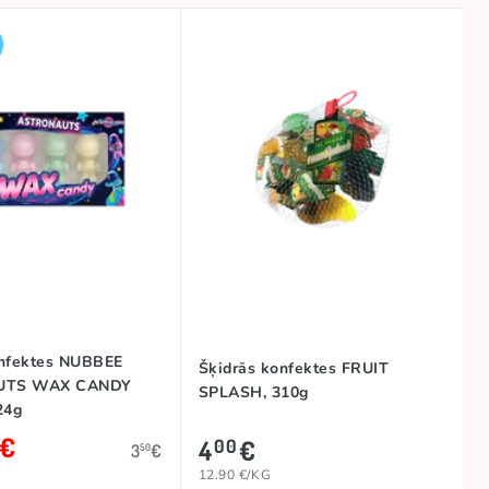
onfektes NUBBEE
Šķidrās konfektes FRUIT
UTS WAX CANDY
SPLASH, 310g
24g
€
4
€
00
3
€
50
12.90 €/KG