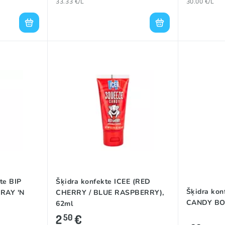
33.33 €/L
30.00 €/L
te BIP
Šķidra konfekte ICEE (RED
Šķidra ko
RAY 'N
CHERRY / BLUE RASPBERRY),
CANDY BO
62ml
2
€
50