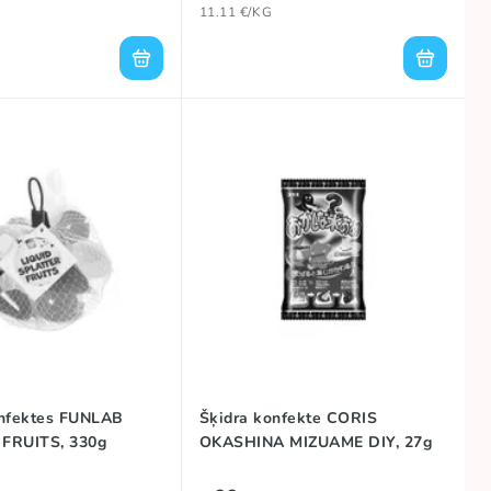
11.11 €/KG
onfektes FUNLAB
Šķidra konfekte CORIS
FRUITS, 330g
OKASHINA MIZUAME DIY, 27g