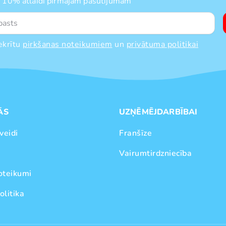
 10% atlaidi pirmajam pasūtījumam
ekrītu
pirkšanas noteikumiem
un
privātuma politikai
ĀS
UZŅĒMĒJDARBĪBAI
veidi
Franšīze
Vairumtirdzniecība
oteikumi
olitika