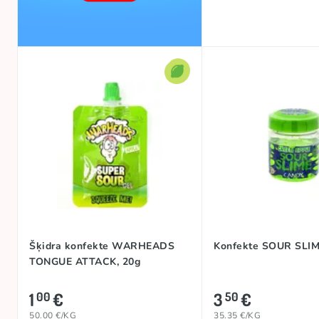
Šķidra konfekte WARHEADS
Konfekte SOUR SLIM
TONGUE ATTACK, 20g
1
€
3
€
00
50
50.00 €/KG
35.35 €/KG