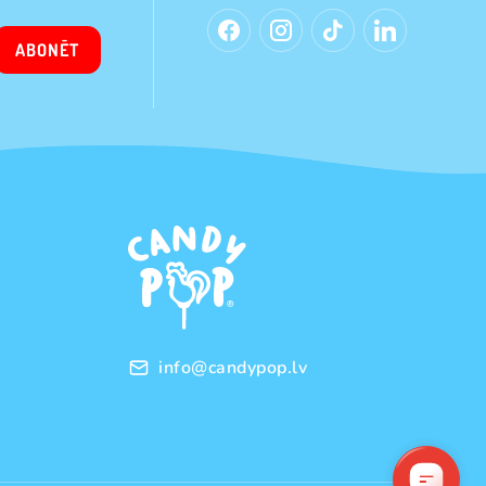
ABONĒT
info@candypop.lv