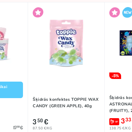
-5%
ikai
Šķidrās k
Šķidrās konfektes TOPPIE WAX
ASTRONA
CANDY (GREEN APPLE), 40g
(FRUITY), 
3
33
3
€
50
17
€
50
87.50 €/KG
138.75 €/KG