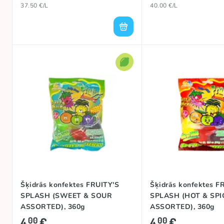
37.50 €/L
40.00 €/L
Šķidrās konfektes FRUITY'S
Šķidrās konfektes F
SPLASH (SWEET & SOUR
SPLASH (HOT & SPI
ASSORTED), 360g
ASSORTED), 360g
4
€
4
€
00
00