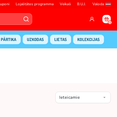
uponi
Lojalitātes programma
Veikali
B.U.J.
Valoda
0
PĀRTIKA
UZKODAS
LIETAS
KOLEKCIJAS
Ieteicamie