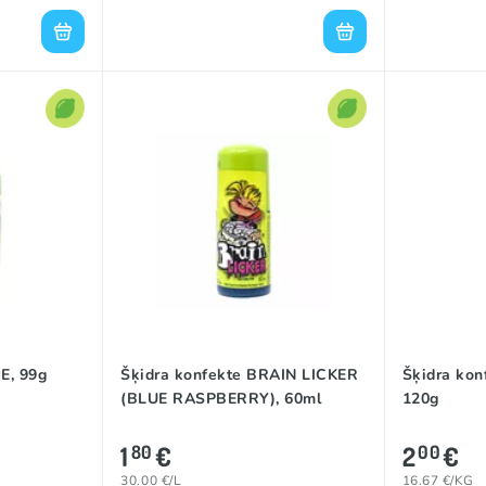
E, 99g
Šķidra konfekte BRAIN LICKER
Šķidra ko
(BLUE RASPBERRY), 60ml
120g
1
€
2
€
80
00
30.00 €/L
16.67 €/KG