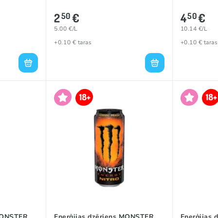
2
€
4
€
50
50
5.00 €/L
10.14 €/L
+0.10 € taras
+0.10 € taras
 MONSTER
Enerģijas dzēriens MONSTER
Enerģijas