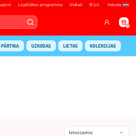
uponi
Lojalitātes programma
Veikali
B.U.J.
Valoda
0
PĀRTIKA
UZKODAS
LIETAS
KOLEKCIJAS
Ieteicamie