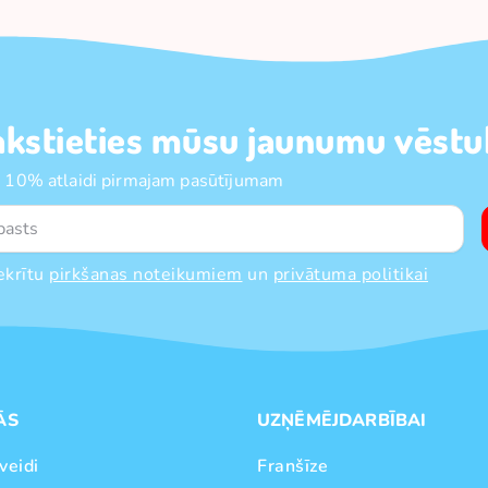
akstieties mūsu jaunumu vēstul
 10% atlaidi pirmajam pasūtījumam
ekrītu
pirkšanas noteikumiem
un
privātuma politikai
ĀS
UZŅĒMĒJDARBĪBAI
veidi
Franšīze