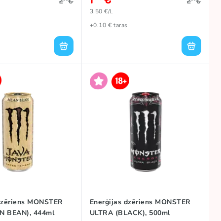
2
€
2
€
3.50 €/L
+0.10 € taras
 dzēriens MONSTER
Enerģijas dzēriens MONSTER
N BEAN), 444ml
ULTRA (BLACK), 500ml