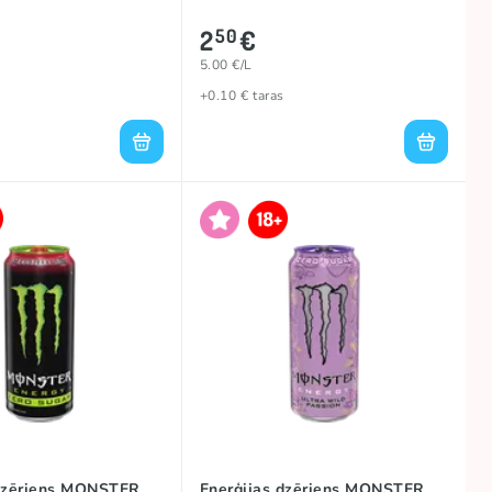
2
€
50
5.00 €/L
+0.10 € taras
 dzēriens MONSTER
Enerģijas dzēriens MONSTER