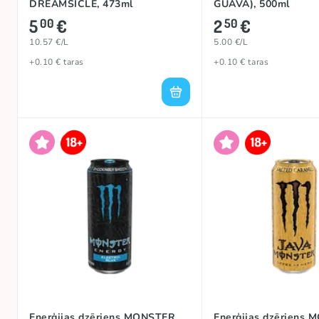
DREAMSICLE, 473ml
GUAVA), 500ml
5
€
2
€
00
50
10.57 €/L
5.00 €/L
+0.10 € taras
+0.10 € taras
Enerģijas dzēriens MONSTER
Enerģijas dzēriens