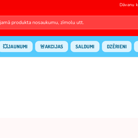
Dāvanu k
💥JAUNUMI
🚨AKCIJAS
SALDUMI
DZĒRIENI