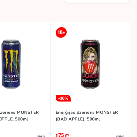
-30%
 dzēriens MONSTER
Enerģijas dzēriens MONSTER
TTLE, 500ml
(BAD APPLE), 500ml
1
€
75
50
50