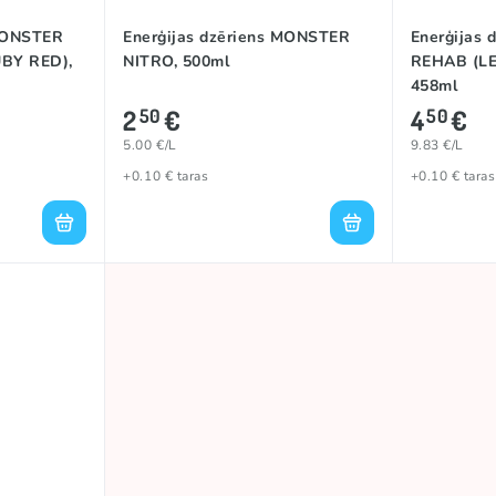
 MONSTER
Enerģijas dzēriens MONSTER
Enerģijas
BY RED),
NITRO, 500ml
REHAB (L
458ml
2
€
4
€
50
50
5.00 €/L
9.83 €/L
+0.10 € taras
+0.10 € taras