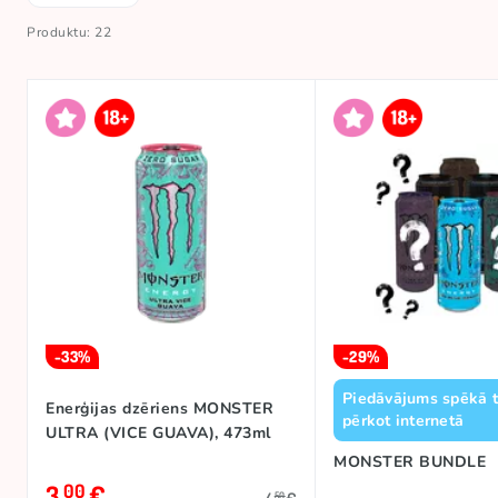
Produktu: 22
-33%
-29%
Piedāvājums spēkā t
Enerģijas dzēriens MONSTER
pērkot internetā
ULTRA (VICE GUAVA), 473ml
MONSTER BUNDLE
3
€
00
50