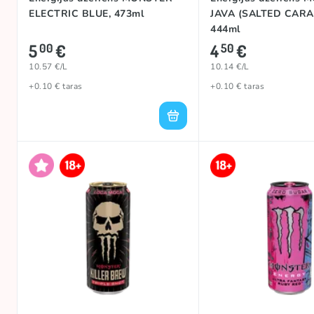
ELECTRIC BLUE, 473ml
JAVA (SALTED CARA
444ml
5
€
4
€
00
50
10.57 €/L
10.14 €/L
+0.10 € taras
+0.10 € taras