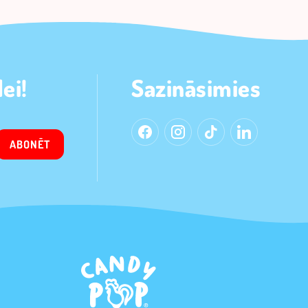
ei!
Sazināsimies
ABONĒT