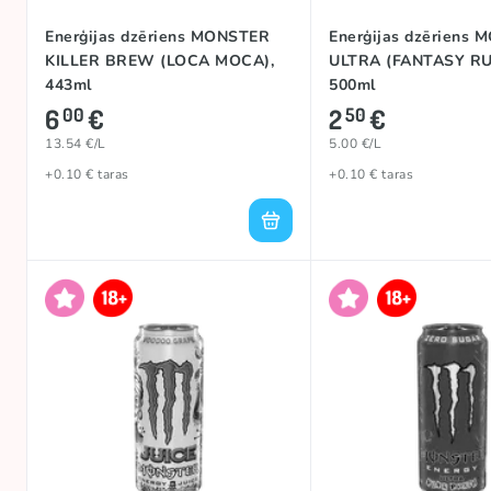
Enerģijas dzēriens MONSTER
Enerģijas dzēriens
KILLER BREW (LOCA MOCA),
ULTRA (FANTASY RU
443ml
500ml
6
€
2
€
00
50
13.54 €/L
5.00 €/L
+0.10 € taras
+0.10 € taras