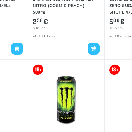
MEL),
NITRO (COSMIC PEACH),
ZERO SUG
500ml
SHOT), 47
2
€
5
€
50
00
5.00 €/L
10.57 €/L
+0.10 € taras
+0.10 € taras