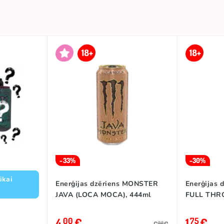
-33%
-30%
ikai
Enerģijas dzēriens MONSTER
Enerģijas
JAVA (LOCA MOCA), 444ml
FULL THRO
4
€
1
€
00
75
00