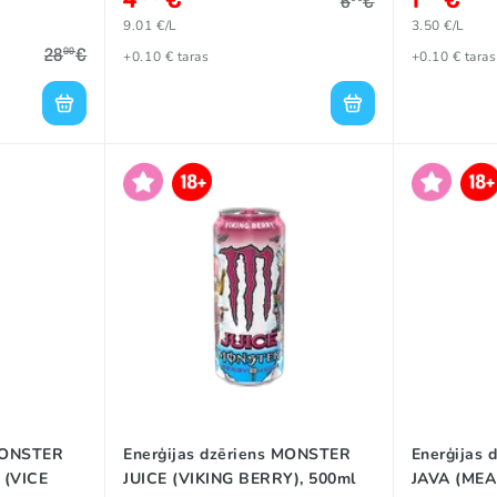
6
€
9.01 €/L
3.50 €/L
28
€
00
+0.10 € taras
+0.10 € taras
 MONSTER
Enerģijas dzēriens MONSTER
Enerģijas
(VICE
JUICE (VIKING BERRY), 500ml
JAVA (MEA