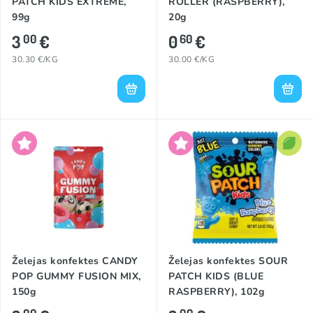
PATCH KIDS EXTREME,
ROLLER (RASPBERRY),
99g
20g
3
€
0
€
00
60
30.30 €/KG
30.00 €/KG
Želejas konfektes CANDY
Želejas konfektes SOUR
POP GUMMY FUSION MIX,
PATCH KIDS (BLUE
150g
RASPBERRY), 102g