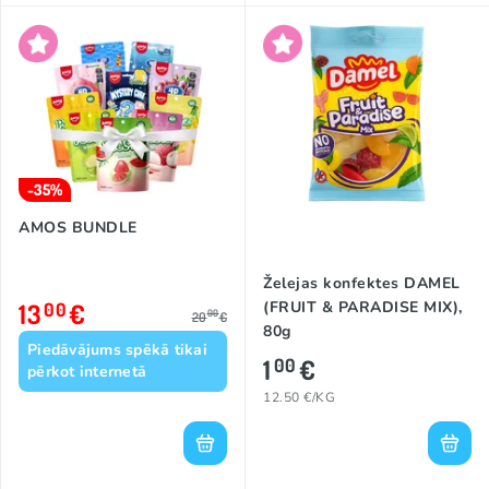
-35%
AMOS BUNDLE
Želejas konfektes DAMEL
13
€
(FRUIT & PARADISE MIX),
00
00
20
€
80g
Piedāvājums spēkā tikai
1
€
00
pērkot internetā
12.50 €/KG