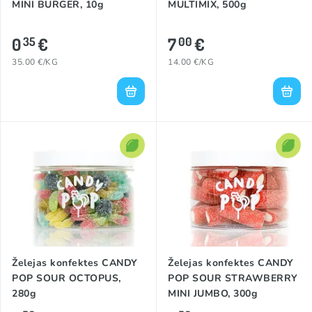
MINI BURGER, 10g
MULTIMIX, 500g
0
€
7
€
35
00
35.00 €/KG
14.00 €/KG
Želejas konfektes CANDY
Želejas konfektes CANDY
POP SOUR OCTOPUS,
POP SOUR STRAWBERRY
280g
MINI JUMBO, 300g