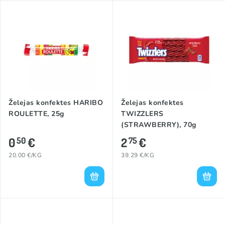
Želejas konfektes HARIBO
Želejas konfektes
ROULETTE, 25g
TWIZZLERS
(STRAWBERRY), 70g
0
€
2
€
50
75
20.00 €/KG
39.29 €/KG