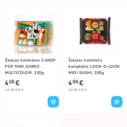
Želejas konfektes CANDY
Želejas konfekšu
POP MINI JUMBO
komplekts LOOK-O-LOOK
MULTICOLOR, 320g
MIDI SUSHI, 100g
4
€
4
€
50
00
14.06 €/KG
40.00 €/KG