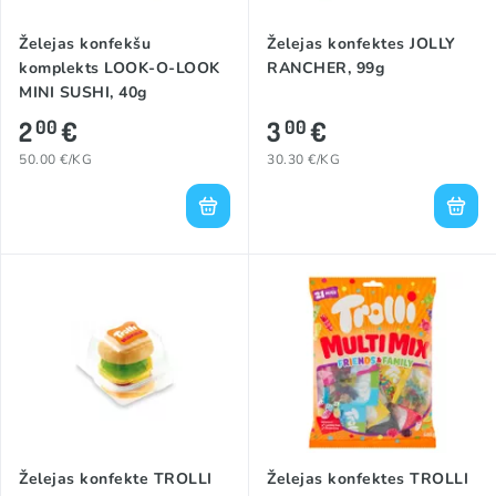
Želejas konfekšu
Želejas konfektes JOLLY
komplekts LOOK-O-LOOK
RANCHER, 99g
MINI SUSHI, 40g
2
€
3
€
00
00
50.00 €/KG
30.30 €/KG
Želejas konfekte TROLLI
Želejas konfektes TROLLI