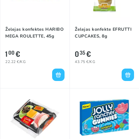
Želejas konfektes HARIBO
Želejas konfekte EFRUTTI
MEGA ROULETTE, 45g
CUPCAKES, 8g
1
€
0
€
00
35
22.22 €/KG
43.75 €/KG