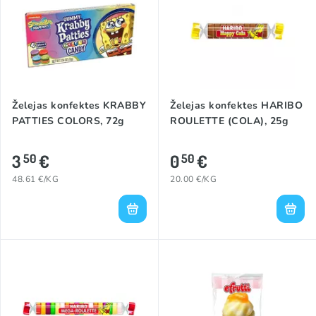
Želejas konfektes KRABBY
Želejas konfektes HARIBO
PATTIES COLORS, 72g
ROULETTE (COLA), 25g
3
€
0
€
50
50
48.61 €/KG
20.00 €/KG