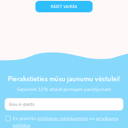
RĀDĪT VAIRĀK
Pierakstieties mūsu jaunumu vēstulei!
Saņemiet 10% atlaidi pirmajam pasūtījumam
Es piekrītu
pirkšanas noteikumiem
un
privātuma
politikai