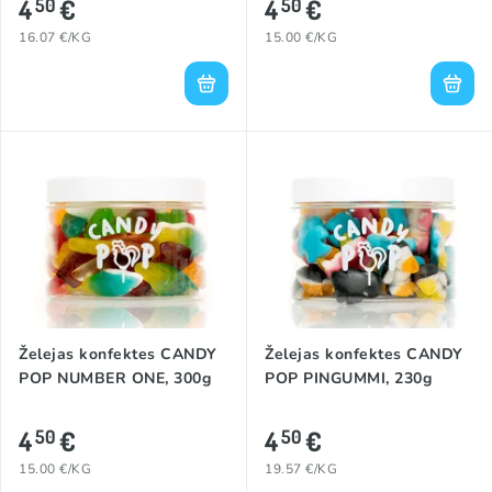
4
€
4
€
50
50
16.07 €/KG
15.00 €/KG
Želejas konfektes CANDY
Želejas konfektes CANDY
POP NUMBER ONE, 300g
POP PINGUMMI, 230g
4
€
4
€
50
50
15.00 €/KG
19.57 €/KG