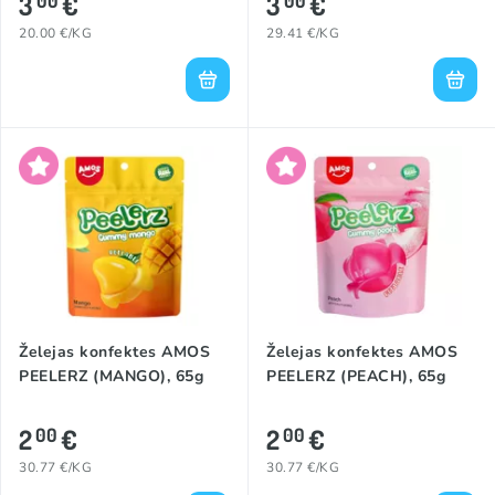
3
€
3
€
00
00
20.00 €/KG
29.41 €/KG
Želejas konfektes AMOS
Želejas konfektes AMOS
PEELERZ (MANGO), 65g
PEELERZ (PEACH), 65g
2
€
2
€
00
00
30.77 €/KG
30.77 €/KG