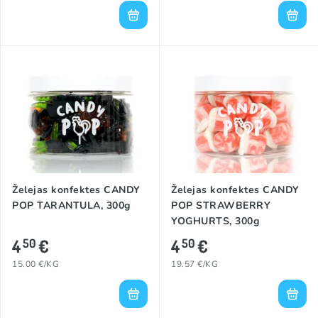
Želejas konfektes CANDY
Želejas konfektes CANDY
POP TARANTULA, 300g
POP STRAWBERRY
YOGHURTS, 300g
4
€
4
€
50
50
15.00 €/KG
19.57 €/KG